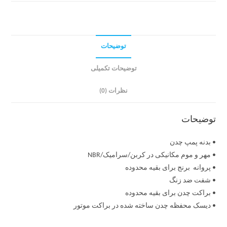
توضیحات
توضیحات تکمیلی
نظرات (0)
توضیحات
• بدنه پمپ چدن
• مهر و موم مکانیکی در کربن/سرامیک/NBR
• پروانه برنج برای بقیه محدوده
• شفت ضد زنگ
• براکت چدن برای بقیه محدوده
• دیسک محفظه چدن ساخته شده در براکت موتور