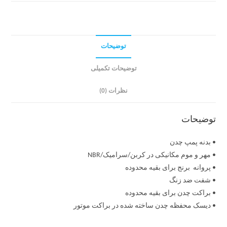
توضیحات
توضیحات تکمیلی
نظرات (0)
توضیحات
• بدنه پمپ چدن
• مهر و موم مکانیکی در کربن/سرامیک/NBR
• پروانه برنج برای بقیه محدوده
• شفت ضد زنگ
• براکت چدن برای بقیه محدوده
• دیسک محفظه چدن ساخته شده در براکت موتور