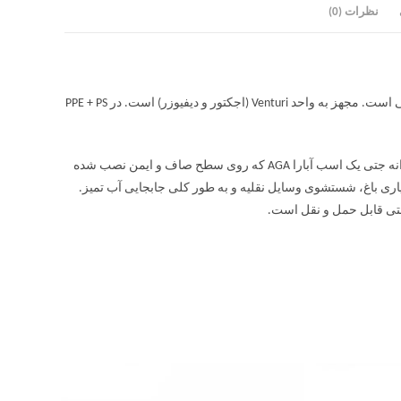
نظرات (0)
پمپ آب تک پروانه جتی یک اسب آبارا AGA یک پمپ سانتریفیوژ خود پرایمینگ چدنی است. مجهز به واحد Venturi (اجکتور و دیفیوزر) است. در PPE + PS
پمپ آب تک پروانه جتی یک اسب آبارا AGA کاربردی، آسان است. پمپ آب تک پروانه جتی یک اسب آبارا AGA که روی سطح صاف و ایمن نصب شده
سکونی: آبیاری باغ، شستشوی وسایل نقلیه و به طور کلی جابجایی آب تمیز.