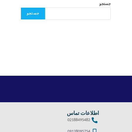
جستجو
جستجو
اطلاعات تماس
02188495482
09128095754