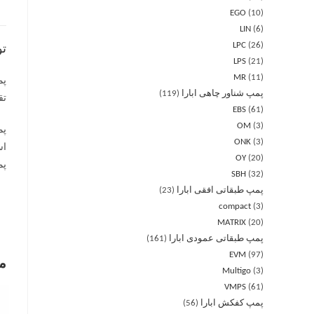
EGO
10
LIN
6
LPC
26
ت
LPS
21
MR
11
پمپ شناور چاهی ابارا
119
تق
EBS
61
OM
3
ONK
3
OY
20
پمپ 
SBH
32
پمپ طبقاتی افقی ابارا
23
compact
3
MATRIX
20
پمپ طبقاتی عمودی ابارا
161
EVM
97
م
Multigo
3
VMPS
61
پمپ کفکش ابارا
56