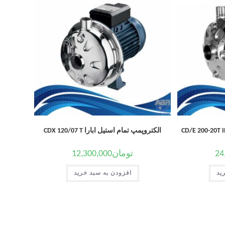
الکتروپمپ تمام استیل ابارا CDX 120/07 T
24
تومان
12,300,000
ید
افزودن به سبد خرید