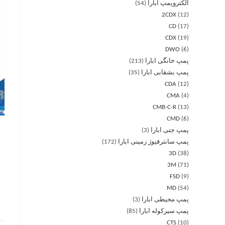
الکتروپمپ ابارا
54
2CDX
12
CD
17
CDX
19
DWO
6
پمپ خانگی ابارا
213
پمپ بشقابی ابارا
35
CDA
12
CMA
4
CMB-C-R
13
CMD
6
پمپ جتی ابارا
3
پمپ سانترفیوژ زمینی ابارا
172
3D
38
3M
71
FSD
9
MD
54
پمپ محیطی ابارا
3
پمپ سیرکوله ابارا
85
CTS
10