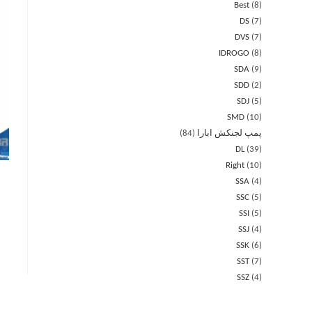
Best
8
DS
7
DVS
7
IDROGO
8
SDA
9
SDD
2
SDJ
5
SMD
10
پمپ لجنکش ابارا
84
DL
39
Right
10
SSA
4
SSC
5
SSI
5
SSJ
4
SSK
6
SST
7
SSZ
4