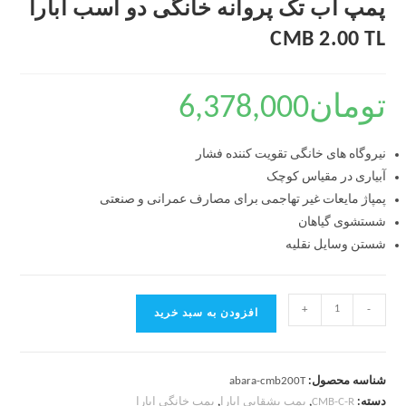
پمپ آب تک پروانه خانگی دو اسب آبارا
CMB 2.00 TL
تومان
6,378,000
نیروگاه های خانگی تقویت کننده فشار
آبیاری در مقیاس کوچک
پمپاژ مایعات غیر تهاجمی برای مصارف عمرانی و صنعتی
شستشوی گیاهان
شستن وسایل نقلیه
+
-
افزودن به سبد خرید
شناسه محصول:
abara-cmb200T
دسته:
CMB-C-R
,
پمپ بشقابی ابارا
,
پمپ خانگی ابارا