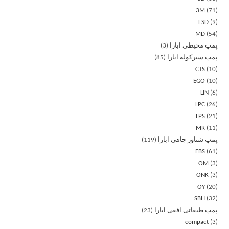
3M
71
FSD
9
MD
54
پمپ محیطی ابارا
3
پمپ سیرکوله ابارا
85
CTS
10
EGO
10
LIN
6
LPC
26
LPS
21
MR
11
پمپ شناور چاهی ابارا
119
EBS
61
OM
3
ONK
3
OY
20
SBH
32
پمپ طبقاتی افقی ابارا
23
compact
3