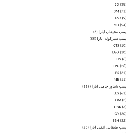
3D
38
3M
71
FSD
9
MD
54
پمپ محیطی ابارا
3
پمپ سیرکوله ابارا
85
CTS
10
EGO
10
LIN
6
LPC
26
LPS
21
MR
11
پمپ شناور چاهی ابارا
119
EBS
61
OM
3
ONK
3
OY
20
SBH
32
پمپ طبقاتی افقی ابارا
23