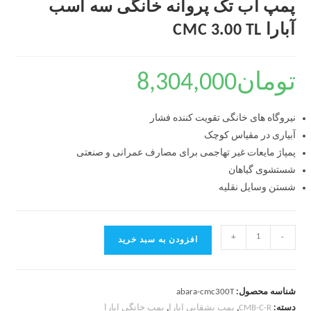
پمپ آب تک پروانه خانگی سه اسب
آبارا CMC 3.00 TL
تومان
8,304,000
نیروگاه های خانگی تقویت کننده فشار
آبیاری در مقیاس کوچک
پمپاژ مایعات غیر تهاجمی برای مصارف عمرانی و صنعتی
شستشوی گیاهان
شستن وسایل نقلیه
+
-
افزودن به سبد خرید
شناسه محصول:
abara-cmc300T
دسته:
CMB-C-R
,
پمپ بشقابی ابارا
,
پمپ خانگی ابارا