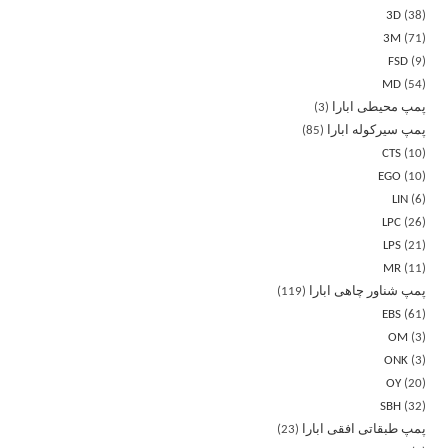
3D
38
3M
71
FSD
9
MD
54
پمپ محیطی ابارا
3
پمپ سیرکوله ابارا
85
CTS
10
EGO
10
LIN
6
LPC
26
LPS
21
MR
11
پمپ شناور چاهی ابارا
119
EBS
61
OM
3
ONK
3
OY
20
SBH
32
پمپ طبقاتی افقی ابارا
23