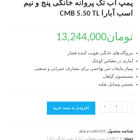
پمپ آب تک پروانه خانگی پنج و نیم
اسب آبارا CMB 5.50 TL
تومان
13,244,000
نیروگاه های خانگی تقویت کننده فشار
آبیاری در مقیاس کوچک
پمپاژ مایعات غیر تهاجمی برای مصارف عمرانی و صنعتی
شستشوی گیاهان
شستن وسایل نقلیه
+
-
افزودن به سبد خرید
شناسه محصول:
abara-cmb550T
دسته:
CMB-C-R
,
پمپ بشقابی ابارا
,
پمپ خانگی ابارا