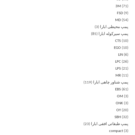
3M
71
FSD
9
MD
54
پمپ محیطی ابارا
3
پمپ سیرکوله ابارا
85
CTS
10
EGO
10
LIN
6
LPC
26
LPS
21
MR
11
پمپ شناور چاهی ابارا
119
EBS
61
OM
3
ONK
3
OY
20
SBH
32
پمپ طبقاتی افقی ابارا
23
compact
3