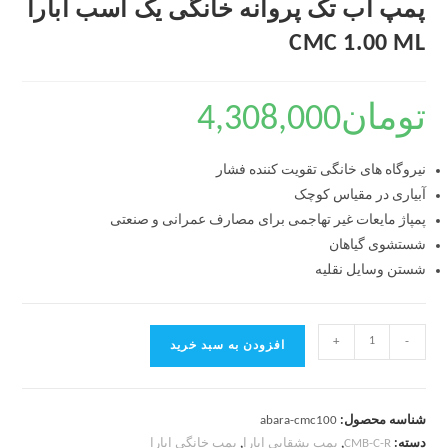
پمپ آب تک پروانه خانگی یک اسب آبارا
CMC 1.00 ML
تومان
4,308,000
نیروگاه های خانگی تقویت کننده فشار
آبیاری در مقیاس کوچک
پمپاژ مایعات غیر تهاجمی برای مصارف عمرانی و صنعتی
شستشوی گیاهان
شستن وسایل نقلیه
+
-
افزودن به سبد خرید
شناسه محصول:
abara-cmc100
دسته:
CMB-C-R
,
پمپ بشقابی ابارا
,
پمپ خانگی ابارا