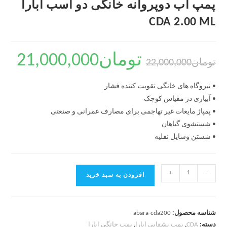
پمپ آب دوپروانه خانگی دو اسب ابارا
CDA 2.00 ML
تومان
21,000,000
تومان
22,000,000
• نیروگاه های خانگی تقویت کننده فشار
• آبیاری در مقیاس کوچک
• پمپاژ مایعات غیر تهاجمی برای مصارف عمرانی و صنعتی
• شستشوی گیاهان
• شستن وسایل نقلیه
+
-
افزودن به سبد خرید
شناسه محصول:
abara-cda200
دسته:
CDA
,
پمپ بشقابی ابارا
,
پمپ خانگی ابارا