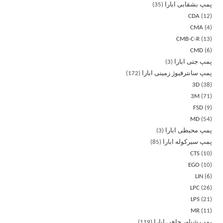
پمپ بشقابی ابارا
35
CDA
12
CMA
4
CMB-C-R
13
CMD
6
پمپ جتی ابارا
3
پمپ سانترفیوژ زمینی ابارا
172
3D
38
3M
71
FSD
9
MD
54
پمپ محیطی ابارا
3
پمپ سیرکوله ابارا
85
CTS
10
EGO
10
LIN
6
LPC
26
LPS
21
MR
11
پمپ شناور چاهی ابارا
119