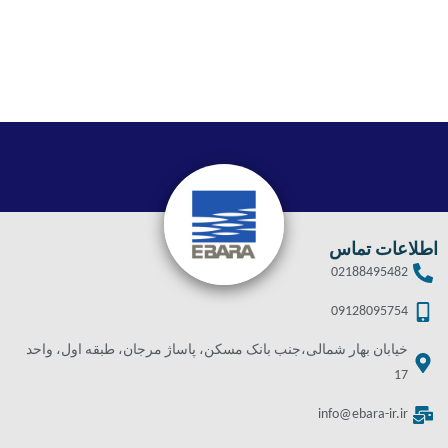
اطلاعات تماس
02188495482
09128095754
خیابان بهار شمالی،جنب بانک مسکن، پاساژ مرجان، طبقه اول، واحد
17
info@ebara-ir.ir