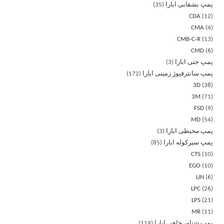
پمپ بشقابی ابارا
35
CDA
12
CMA
4
CMB-C-R
13
CMD
6
پمپ جتی ابارا
3
پمپ سانترفیوژ زمینی ابارا
172
3D
38
3M
71
FSD
9
MD
54
پمپ محیطی ابارا
3
پمپ سیرکوله ابارا
85
CTS
10
EGO
10
LIN
6
LPC
26
LPS
21
MR
11
پمپ شناور چاهی ابارا
119