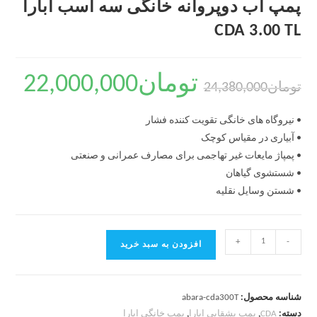
پمپ آب دوپروانه خانگی سه اسب ابارا
CDA 3.00 TL
تومان
22,000,000
تومان
24,380,000
• نیروگاه های خانگی تقویت کننده فشار
• آبیاری در مقیاس کوچک
• پمپاژ مایعات غیر تهاجمی برای مصارف عمرانی و صنعتی
• شستشوی گیاهان
• شستن وسایل نقلیه
+
-
افزودن به سبد خرید
شناسه محصول:
abara-cda300T
دسته:
CDA
,
پمپ بشقابی ابارا
,
پمپ خانگی ابارا