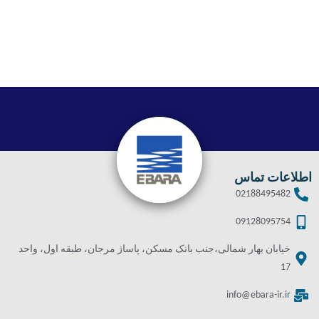
اطلاعات تماس
02188495482
09128095754
خیابان بهار شمالی،جنب بانک مسکن، پاساژ مرجان، طبقه اول، واحد
17
info@ebara-ir.ir