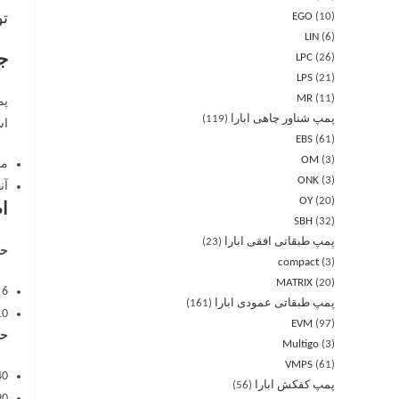
EGO
10
ت
LIN
6
LPC
26
جز
LPS
21
MR
11
پمپ شناور چاهی ابارا
119
اس
EBS
61
OM
3
موجو
ONK
3
آن
OY
20
اط
SBH
32
پمپ طبقاتی افقی ابارا
23
حد
compact
3
MATRIX
20
6 بار برای CDA 0.75 – 1.00،
پمپ طبقاتی عمودی ابارا
161
10 بار برای بقی
EVM
97
حد
Multigo
3
VMPS
61
40 درجه سانتی گراد برای 00
پمپ کفکش ابارا
56
90 درجه سانتی گراد برای