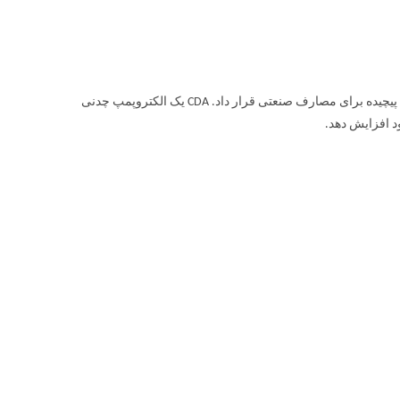
پمپ آب ابارا CDA، با پروانه برنجی نیز موجود است. می توان آن را در ماشین آلات پیچیده برای مصارف صنعتی قرار داد. CDA یک الکتروپمپ چدنی
د افزایش دهد.