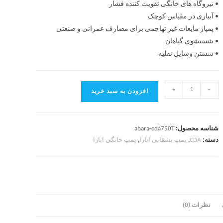
• نیروگاه های خانگی تقویت کننده فشار
• آبیاری در مقیاس کوچک
• پمپاژ مایعات غیر تهاجمی برای مصارف عمرانی و صنعتی
• شستشوی گیاهان
• شستن وسایل نقلیه
+
-
افزودن به سبد خرید
شناسه محصول:
abara-cda750T
دسته:
CDA
,
پمپ بشقابی ابارا
,
پمپ خانگی ابارا
نظرات (0)