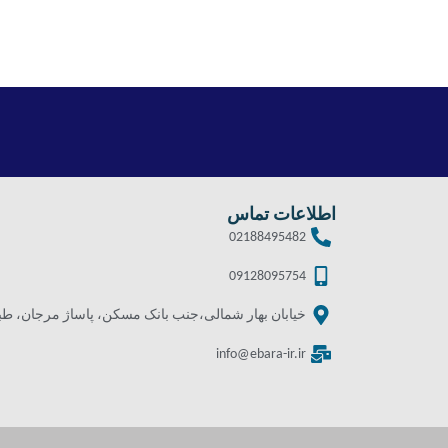
اطلاعات تماس
02188495482
09128095754
خیابان بهار شمالی،جنب بانک مسکن، پاساژ مرجان، طبقه 
info@ebara-ir.ir