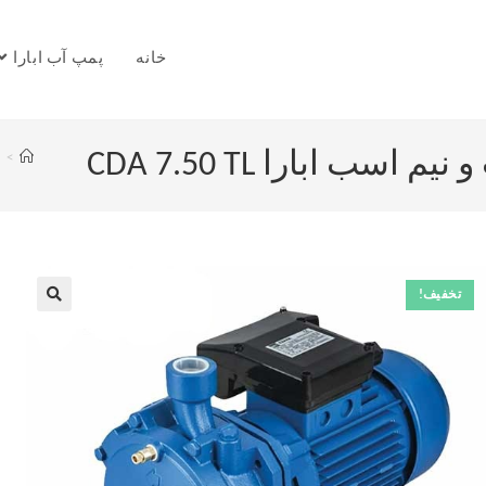
خانه
پمپ آب ابارا
ب ابارا CDA 7.50 TL
>
تخفیف!