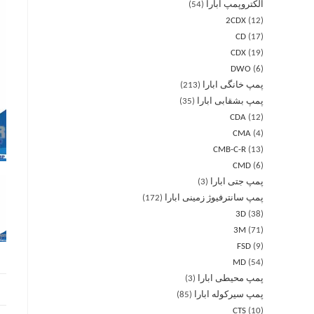
الکتروپمپ ابارا
54
2CDX
12
CD
17
CDX
19
DWO
6
پمپ خانگی ابارا
213
پمپ بشقابی ابارا
35
CDA
12
CMA
4
CMB-C-R
13
CMD
6
پمپ جتی ابارا
3
پمپ سانترفیوژ زمینی ابارا
172
3D
38
3M
71
FSD
9
MD
54
پمپ محیطی ابارا
3
پمپ سیرکوله ابارا
85
CTS
10