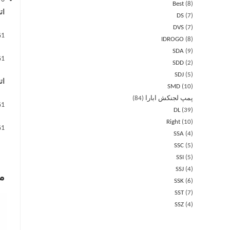
Best
8
ات
DS
7
DVS
7
G1 برای – 1.00
IDROGO
8
SDA
9
G1¼ برای A 1.50 – 2.00 – 3.00، G1
SDD
2
SDJ
5
ات
SMD
10
پمپ لجنکش ابارا
84
G1 برای 1.50 – 2.00 – 3.00
DL
39
Right
10
G1¼ برای  5.50
SSA
4
SSC
5
SSI
5
SSJ
4
م
SSK
6
SST
7
SSZ
4