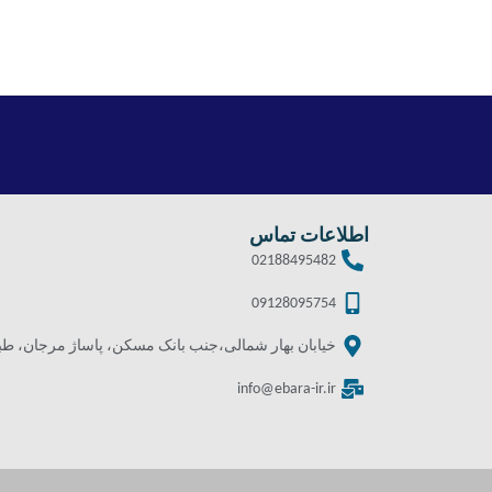
اطلاعات تماس
02188495482
09128095754
خیابان بهار شمالی،جنب بانک مسکن، پاساژ مرجان، طبقه 
info@ebara-ir.ir