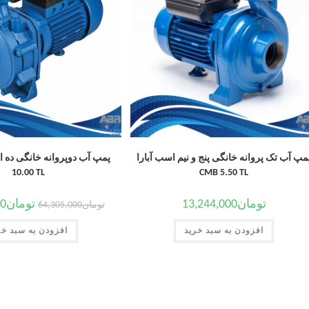
مپ آب تک پروانه خانگی پنج و نیم اسب آبارا
10.00 TL
CMB 5.50 TL
تومان
13,244,000
تومان
00
تومان
64,305,000
افزودن به سبد خرید
افزودن به سبد خر