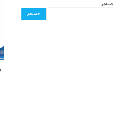
جستجو
جستجو
پ