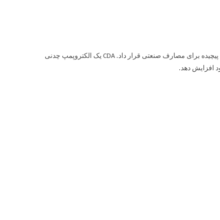
پمپ آب ابارا CDA، با پروانه برنجی نیز موجود است. می توان آن را در ماشین آلات پیچیده برای مصارف صنعتی قرار داد. CDA یک الکتروپمپ چدنی
د افزایش دهد.