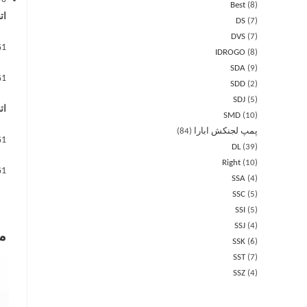
Best
8
ات
DS
7
DVS
7
G1 برای – 1.00
IDROGO
8
SDA
9
G1¼ برای A 1.50 – 2.00 – 3.00، G1
SDD
2
SDJ
5
ات
SMD
10
پمپ لجنکش ابارا
84
G1 برای 1.50 – 2.00 – 3.00
DL
39
Right
10
G1¼ برای  5.50
SSA
4
SSC
5
SSI
5
SSJ
4
م
SSK
6
SST
7
SSZ
4