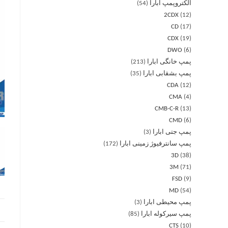
الکتروپمپ ابارا
54
2CDX
12
CD
17
CDX
19
DWO
6
پمپ خانگی ابارا
213
پمپ بشقابی ابارا
35
CDA
12
CMA
4
CMB-C-R
13
CMD
6
پمپ جتی ابارا
3
پمپ سانترفیوژ زمینی ابارا
172
3D
38
3M
71
FSD
9
MD
54
پمپ محیطی ابارا
3
پمپ سیرکوله ابارا
85
CTS
10