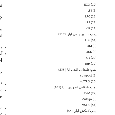
EGO
10
ت
LIN
6
LPC
26
جز
LPS
21
MR
11
پمپ شناور چاهی ابارا
119
اس
EBS
61
OM
3
موجو
ONK
3
آن
OY
20
اط
SBH
32
پمپ طبقاتی افقی ابارا
23
حد
compact
3
MATRIX
20
6 بار برای CDA 0.75 – 1.00،
پمپ طبقاتی عمودی ابارا
161
10 بار برای بقی
EVM
97
حد
Multigo
3
VMPS
61
40 درجه سانتی گراد برای 00
پمپ کفکش ابارا
56
90 درجه سانتی گراد برای