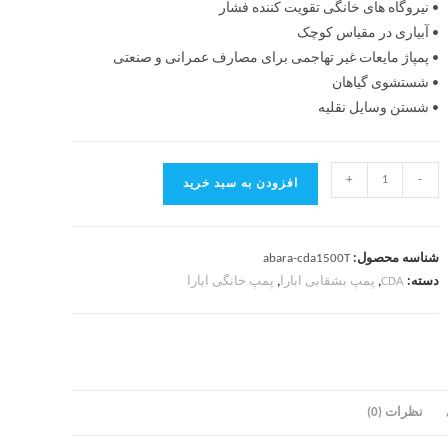
• نیروگاه های خانگی تقویت کننده فشار
• آبیاری در مقیاس کوچک
• پمپاژ مایعات غیر تهاجمی برای مصارف عمرانی و صنعتی
• شستشوی گیاهان
• شستن وسایل نقلیه
+
-
افزودن به سبد خرید
شناسه محصول:
abara-cda1500T
دسته:
CDA
,
پمپ بشقابی ابارا
,
پمپ خانگی ابارا
نظرات (0)