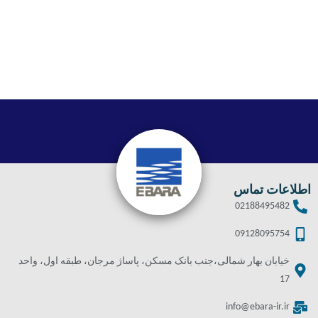
اطلاعات تماس
02188495482
09128095754
خیابان بهار شمالی،جنب بانک مسکن، پاساژ مرجان، طبقه اول، واحد
17
info@ebara-ir.ir