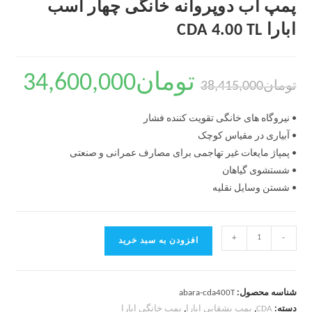
پمپ آب دوپروانه خانگی چهار اسب
ابارا CDA 4.00 TL
تومان
34,600,000
تومان
38,415,000
• نیروگاه های خانگی تقویت کننده فشار
• آبیاری در مقیاس کوچک
• پمپاژ مایعات غیر تهاجمی برای مصارف عمرانی و صنعتی
• شستشوی گیاهان
• شستن وسایل نقلیه
+
-
افزودن به سبد خرید
شناسه محصول:
abara-cda400T
دسته:
CDA
,
پمپ بشقابی ابارا
,
پمپ خانگی ابارا