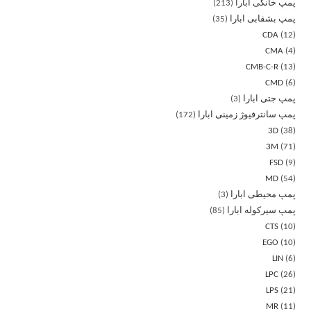
پمپ خانگی ابارا
213
پمپ بشقابی ابارا
35
CDA
12
CMA
4
CMB-C-R
13
CMD
6
پمپ جتی ابارا
3
پمپ سانترفیوژ زمینی ابارا
172
3D
38
3M
71
FSD
9
MD
54
پمپ محیطی ابارا
3
پمپ سیرکوله ابارا
85
CTS
10
EGO
10
LIN
6
LPC
26
LPS
21
MR
11