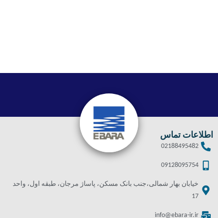
اطلاعات تماس
02188495482
09128095754
خیابان بهار شمالی،جنب بانک مسکن، پاساژ مرجان، طبقه اول، واحد
17
info@ebara-ir.ir