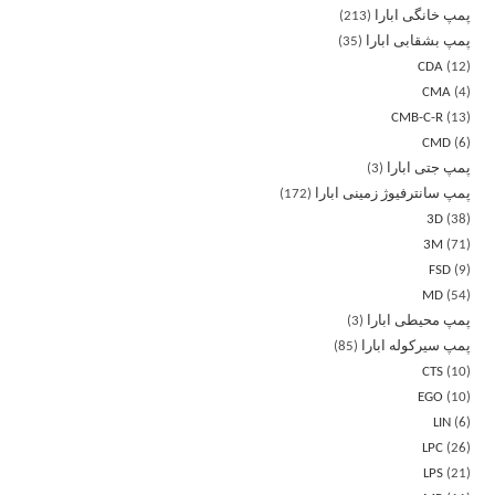
پمپ خانگی ابارا
213
پمپ بشقابی ابارا
35
CDA
12
CMA
4
CMB-C-R
13
CMD
6
پمپ جتی ابارا
3
پمپ سانترفیوژ زمینی ابارا
172
3D
38
3M
71
FSD
9
MD
54
پمپ محیطی ابارا
3
پمپ سیرکوله ابارا
85
CTS
10
EGO
10
LIN
6
LPC
26
LPS
21