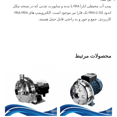
پمپ آب محیطی ابارا PRA با بدنه و ساپورت چدنی که در نسخه نیکل
اندود (PRN 0.50 تک فاز) نیز موجود است. الکتروپمپ های PRA-PRN
کاربردی، جمع و جور و به راحتی قابل حمل هستند.
محصولات مرتبط