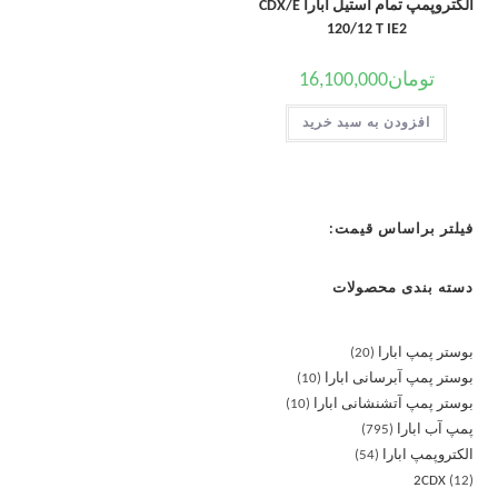
الکتروپمپ تمام استیل ابارا CDX/E
120/12 T IE2
تومان
16,100,000
افزودن به سبد خرید
فیلتر براساس قیمت:
دسته بندی محصولات
بوستر پمپ ابارا
20
بوستر پمپ آبرسانی ابارا
10
بوستر پمپ آتشنشانی ابارا
10
پمپ آب ابارا
795
الکتروپمپ ابارا
54
2CDX
12