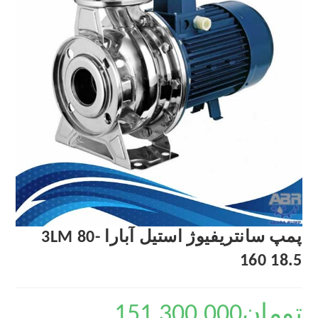
پمپ سانتریفیوژ استیل آبارا 3LM 80-
160 18.5
تومان
151,300,000