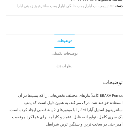
دسته:
3M
,
پمپ آب ابارا
,
پمپ خانگی ابارا
,
پمپ سانترفیوژ زمینی ابارا
توضیحات
توضیحات تکمیلی
نظرات (0)
توضیحات
EBARA Pumps کاملاً نیازهای مختلف بخش‌هایی را که پمپ‌ها در آن
استفاده خواهند شد، درک می‌کند. به همین دلیل است که پمپ
سانتریفیوژ استیل آبارا 3M را با موتورهای 2 یا 4 قطبی ایجاد کرده است.
یک سری کامل، نوآورانه، قابل اعتماد و کارآمد برای عملکرد موفقیت
آمیز حتی در سخت ترین و سنگین ترین شرایط.