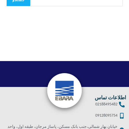
جستجو
اطلاعات تماس
02188495482
09128095754
خیابان بهار شمالی،جنب بانک مسکن، پاساژ مرجان، طبقه اول، واحد