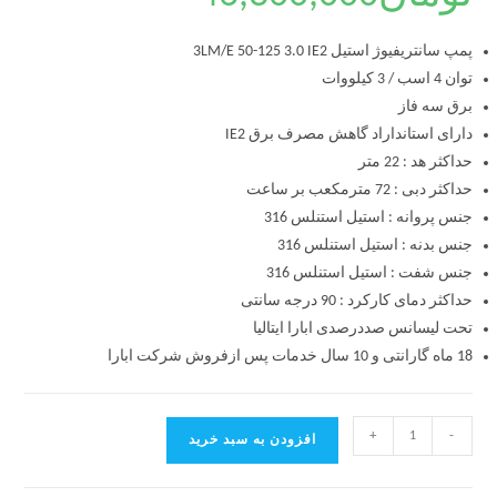
پمپ سانتریفیوژ استیل 3LM/E 50-125 3.0 IE2
توان 4 اسب / 3 کیلووات
برق سه فاز
دارای استانداراد گاهش مصرف برق IE2
حداکثر هد : 22 متر
حداکثر دبی : 72 مترمکعب بر ساعت
جنس پروانه : استیل استنلس 316
جنس بدنه : استیل استنلس 316
جنس شفت : استیل استنلس 316
حداکثر دمای کارکرد : 90 درجه سانتی
تحت لیسانس صددرصدی ابارا ایتالیا
18 ماه گارانتی و 10 سال خدمات پس ازفروش شرکت ابارا
+
-
افزودن به سبد خرید