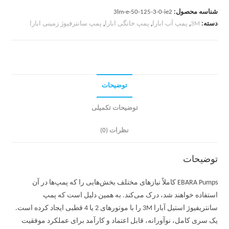
شناسه محصول:
3lm-e-50-125-3-0-ie2
دسته:
3M
,
پمپ آب ابارا
,
پمپ خانگی ابارا
,
پمپ سانترفیوژ زمینی ابارا
توضیحات
توضیحات تکمیلی
نظرات (0)
توضیحات
EBARA Pumps کاملاً نیازهای مختلف بخش‌هایی را که پمپ‌ها در آن
استفاده خواهند شد، درک می‌کند. به همین دلیل است که پمپ
سانتریفیوژ استیل آبارا 3M را با موتورهای 2 یا 4 قطبی ایجاد کرده است.
یک سری کامل، نوآورانه، قابل اعتماد و کارآمد برای عملکرد موفقیت