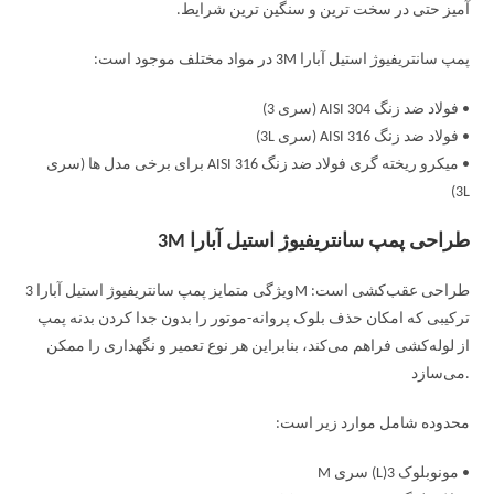
آمیز حتی در سخت ترین و سنگین ترین شرایط.
پمپ سانتریفیوژ استیل آبارا 3M در مواد مختلف موجود است:
• فولاد ضد زنگ AISI 304 (سری 3)
• فولاد ضد زنگ AISI 316 (سری 3L)
• میکرو ریخته گری فولاد ضد زنگ AISI 316 برای برخی مدل ها (سری
3L)
طراحی پمپ سانتریفیوژ استیل آبارا 3M
ویژگی متمایز پمپ سانتریفیوژ استیل آبارا 3M طراحی عقب‌کشی است:
ترکیبی که امکان حذف بلوک پروانه-موتور را بدون جدا کردن بدنه پمپ
از لوله‌کشی فراهم می‌کند، بنابراین هر نوع تعمیر و نگهداری را ممکن
می‌سازد.
محدوده شامل موارد زیر است:
• مونوبلوک 3(L) سری M