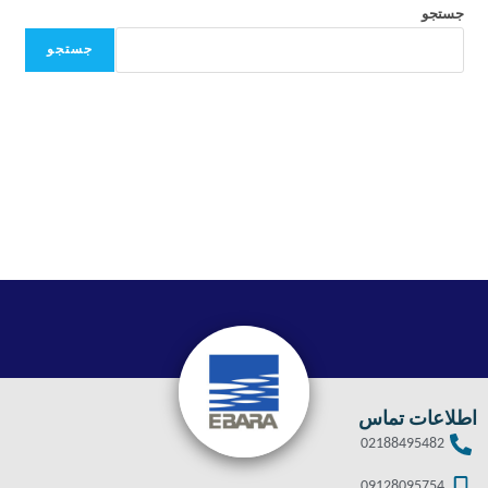
جستجو
جستجو
اطلاعات تماس
02188495482
09128095754