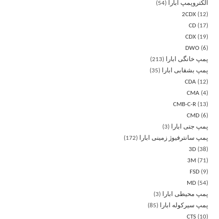
الکتروپمپ ابارا
54
2CDX
12
CD
17
CDX
19
DWO
6
پمپ خانگی ابارا
213
پمپ بشقابی ابارا
35
CDA
12
CMA
4
CMB-C-R
13
CMD
6
پمپ جتی ابارا
3
پمپ سانترفیوژ زمینی ابارا
172
3D
38
3M
71
FSD
9
MD
54
پمپ محیطی ابارا
3
پمپ سیرکوله ابارا
85
CTS
10