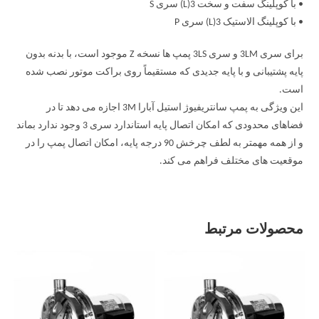
• با کوپلینگ سفت و سخت 3(L) سری S
• با کوپلینگ الاستیک 3(L) سری P
برای سری 3LM و سری 3LS پمپ ها نسخه Z موجود است، با بدنه بدون
پایه پشتیبانی و با پایه جدیدی که مستقیماً روی براکت موتور نصب شده
است.
این ویژگی به پمپ سانتریفیوژ استیل آبارا 3M اجازه می دهد تا در
فضاهای محدودی که امکان اتصال پایه استاندارد سری 3 وجود ندارد بماند
و از همه مهمتر به لطف چرخش 90 درجه پایه، امکان اتصال پمپ را در
موقعیت های مختلف فراهم می کند.
محصولات مرتبط