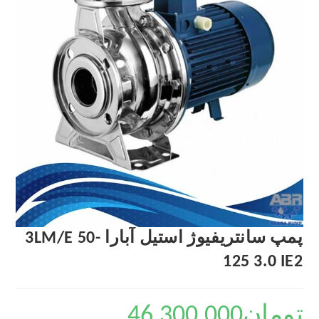
پمپ سانتریفیوژ استیل آبارا 3LM/E 50-
125 3.0 IE2
تومان
46,300,000