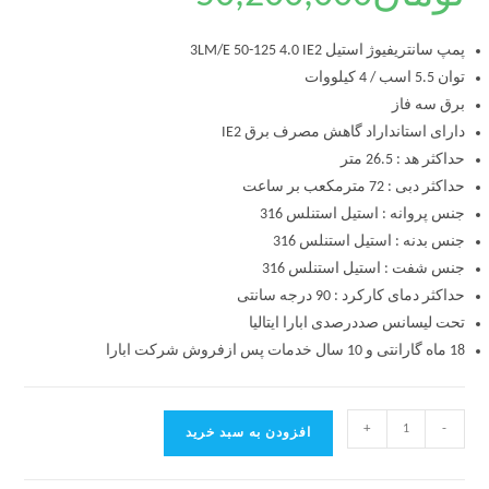
پمپ سانتریفیوژ استیل 3LM/E 50-125 4.0 IE2
توان 5.5 اسب / 4 کیلووات
برق سه فاز
دارای استانداراد گاهش مصرف برق IE2
حداکثر هد : 26.5 متر
حداکثر دبی : 72 مترمکعب بر ساعت
جنس پروانه : استیل استنلس 316
جنس بدنه : استیل استنلس 316
جنس شفت : استیل استنلس 316
حداکثر دمای کارکرد : 90 درجه سانتی
تحت لیسانس صددرصدی ابارا ایتالیا
18 ماه گارانتی و 10 سال خدمات پس ازفروش شرکت ابارا
+
-
افزودن به سبد خرید