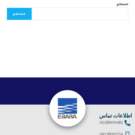
جستجو
جستجو
اطلاعات تماس
02188495482
09128095754