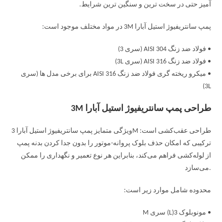
آمیز حتی در سخت ترین و سنگین ترین شرایط.
پمپ سانتریفیوژ استیل آبارا 3M در مواد مختلف موجود است:
• فولاد ضد زنگ AISI 304 (سری 3)
• فولاد ضد زنگ AISI 316 (سری 3L)
• میکرو ریخته گری فولاد ضد زنگ AISI 316 برای برخی مدل ها (سری
3L)
طراحی پمپ سانتریفیوژ استیل آبارا 3M
ویژگی متمایز پمپ سانتریفیوژ استیل آبارا 3M طراحی عقب‌کشی است:
ترکیبی که امکان حذف بلوک پروانه-موتور را بدون جدا کردن بدنه پمپ
از لوله‌کشی فراهم می‌کند، بنابراین هر نوع تعمیر و نگهداری را ممکن
می‌سازد.
محدوده شامل موارد زیر است:
• مونوبلوک 3(L) سری M