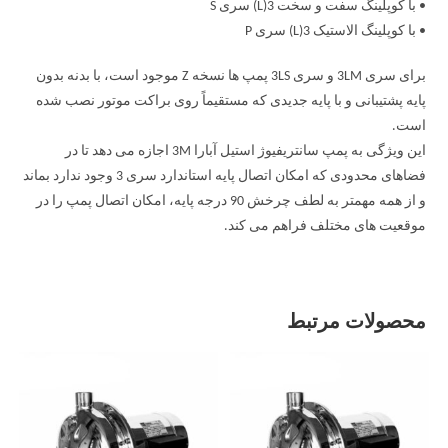
• با کوپلینگ سفت و سخت 3(L) سری S
• با کوپلینگ الاستیک 3(L) سری P
برای سری 3LM و سری 3LS پمپ ها نسخه Z موجود است، با بدنه بدون
پایه پشتیبانی و با پایه جدیدی که مستقیماً روی براکت موتور نصب شده
است.
این ویژگی به پمپ سانتریفیوژ استیل آبارا 3M اجازه می دهد تا در
فضاهای محدودی که امکان اتصال پایه استاندارد سری 3 وجود ندارد بماند
و از همه مهمتر به لطف چرخش 90 درجه پایه، امکان اتصال پمپ را در
موقعیت های مختلف فراهم می کند.
محصولات مرتبط