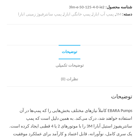
شناسه محصول:
3lm-e-50-125-4-0-ie2
دسته:
3M
,
پمپ آب ابارا
,
پمپ خانگی ابارا
,
پمپ سانترفیوژ زمینی ابارا
توضیحات
توضیحات تکمیلی
نظرات (0)
توضیحات
EBARA Pumps کاملاً نیازهای مختلف بخش‌هایی را که پمپ‌ها در آن
استفاده خواهند شد، درک می‌کند. به همین دلیل است که پمپ
سانتریفیوژ استیل آبارا 3M را با موتورهای 2 یا 4 قطبی ایجاد کرده است.
یک سری کامل، نوآورانه، قابل اعتماد و کارآمد برای عملکرد موفقیت