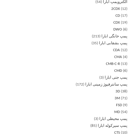
الکتروپمپ ابارا
54
2CDX
12
CD
17
CDX
19
DWO
6
پمپ خانگی ابارا
213
پمپ بشقابی ابارا
35
CDA
12
CMA
4
CMB-C-R
13
CMD
6
پمپ جتی ابارا
3
پمپ سانترفیوژ زمینی ابارا
172
3D
38
3M
71
FSD
9
MD
54
پمپ محیطی ابارا
3
پمپ سیرکوله ابارا
85
CTS
10