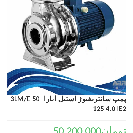
پمپ سانتریفیوژ استیل آبارا 3LM/E 50-
125 4.0 IE2
تومان
50,200,000