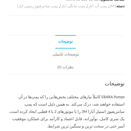
دسته:
3M
,
پمپ آب ابارا
,
پمپ خانگی ابارا
,
پمپ سانترفیوژ زمینی ابارا
توضیحات
توضیحات تکمیلی
نظرات (0)
توضیحات
EBARA Pumps کاملاً نیازهای مختلف بخش‌هایی را که پمپ‌ها در آن
استفاده خواهند شد، درک می‌کند. به همین دلیل است که پمپ
سانتریفیوژ استیل آبارا 3M را با موتورهای 2 یا 4 قطبی ایجاد کرده است.
یک سری کامل، نوآورانه، قابل اعتماد و کارآمد برای عملکرد موفقیت
آمیز حتی در سخت ترین و سنگین ترین شرایط.