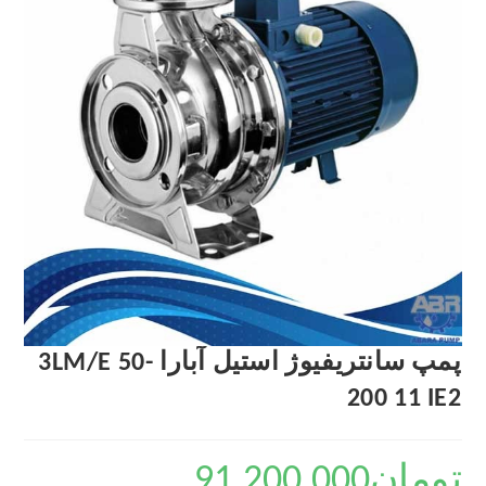
پمپ سانتریفیوژ استیل آبارا 3LM/E 50-
200 11 IE2
تومان
91,200,000