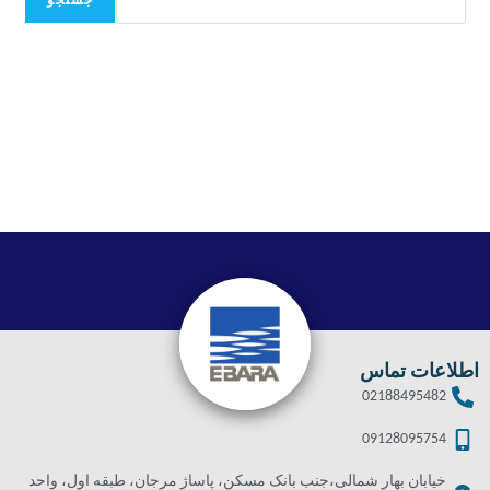
جستجو
اطلاعات تماس
02188495482
09128095754
خیابان بهار شمالی،جنب بانک مسکن، پاساژ مرجان، طبقه اول، واحد