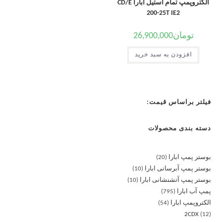
الکتروپمپ تمام استیل ابارا CD/E
200-25T IE2
تومان
26,900,000
افزودن به سبد خرید
فیلتر براساس قیمت:
دسته بندی محصولات
بوستر پمپ ابارا
20
بوستر پمپ آبرسانی ابارا
10
بوستر پمپ آتشنشانی ابارا
10
پمپ آب ابارا
795
الکتروپمپ ابارا
54
2CDX
12