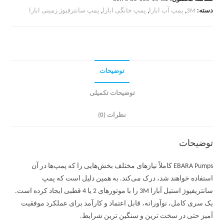
دسته:
3M
,
پمپ آب ابارا
,
پمپ خانگی ابارا
,
پمپ سانترفیوژ زمینی ابارا
توضیحات
توضیحات تکمیلی
نظرات (0)
توضیحات
EBARA Pumps کاملاً نیازهای مختلف بخش‌هایی را که پمپ‌ها در آن
استفاده خواهند شد، درک می‌کند. به همین دلیل است که پمپ
سانتریفیوژ استیل آبارا 3M را با موتورهای 2 یا 4 قطبی ایجاد کرده است.
یک سری کامل، نوآورانه، قابل اعتماد و کارآمد برای عملکرد موفقیت
آمیز حتی در سخت ترین و سنگین ترین شرایط.