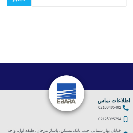
جستجو
اطلاعات تماس
02188495482
09128095754
خیابان بهار شمالی،جنب بانک مسکن، پاساژ مرجان، طبقه اول، واحد