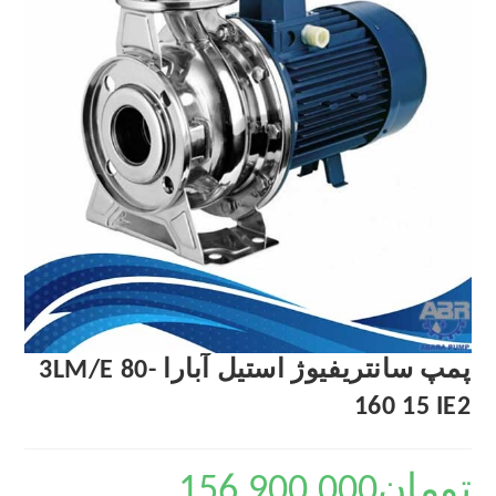
پمپ سانتریفیوژ استیل آبارا 3LM/E 80-
160 15 IE2
تومان
156,900,000