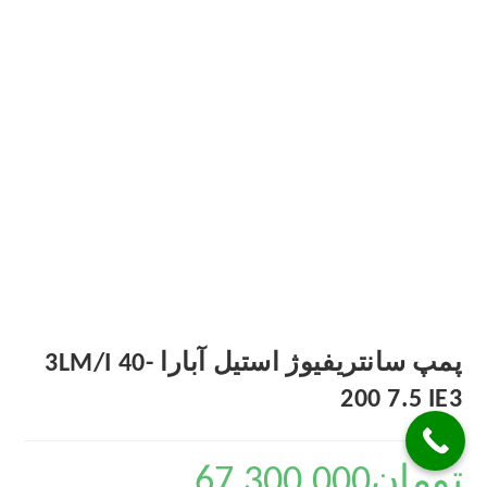
پمپ سانتریفیوژ استیل آبارا 3LM/I 40-
200 7.5 IE3
تومان
67,300,000