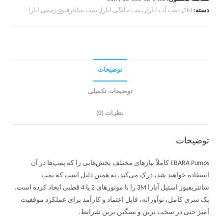
دسته:
3M
,
پمپ آب ابارا
,
پمپ خانگی ابارا
,
پمپ سانترفیوژ زمینی ابارا
توضیحات
توضیحات تکمیلی
نظرات (0)
توضیحات
EBARA Pumps کاملاً نیازهای مختلف بخش‌هایی را که پمپ‌ها در آن
استفاده خواهند شد، درک می‌کند. به همین دلیل است که پمپ
سانتریفیوژ استیل آبارا 3M را با موتورهای 2 یا 4 قطبی ایجاد کرده است.
یک سری کامل، نوآورانه، قابل اعتماد و کارآمد برای عملکرد موفقیت
آمیز حتی در سخت ترین و سنگین ترین شرایط.