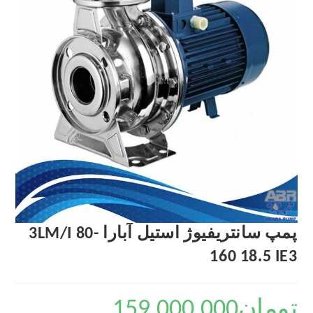
پمپ سانتریفیوژ استیل آبارا 3LM/I 80-
160 18.5 IE3
تومان
159,000,000