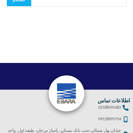
جستجو
اطلاعات تماس
02188495482
09128095754
خیابان بهار شمالی،جنب بانک مسکن، پاساژ مرجان، طبقه اول، واحد