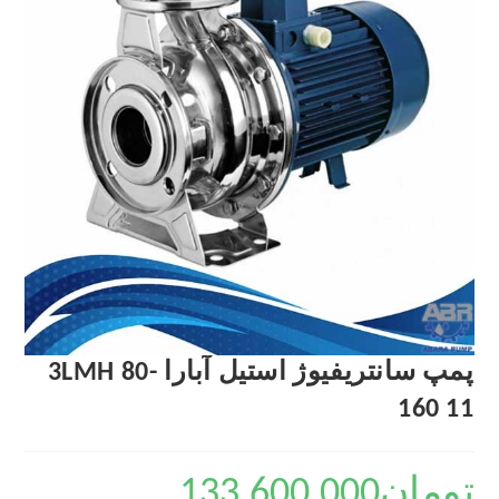
پمپ سانتریفیوژ استیل آبارا 3LMH 80-
160 11
تومان
133,600,000