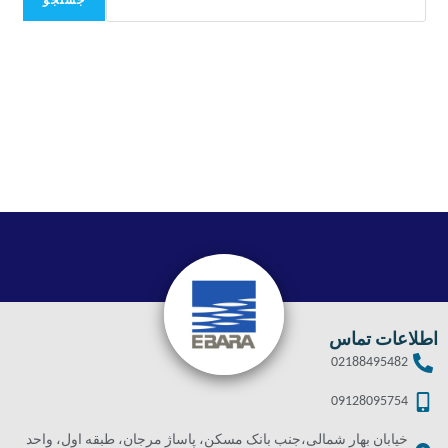
جستجو
اطلاعات تماس
02188495482
09128095754
خیابان بهار شمالی،جنب بانک مسکن، پاساژ مرجان، طبقه اول، واحد