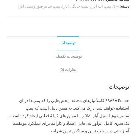
دسته:
3M
,
پمپ آب ابارا
,
پمپ خانگی ابارا
,
پمپ سانترفیوژ زمینی ابارا
توضیحات
توضیحات تکمیلی
نظرات (0)
توضیحات
EBARA Pumps کاملاً نیازهای مختلف بخش‌هایی را که پمپ‌ها در آن
استفاده خواهند شد، درک می‌کند. به همین دلیل است که پمپ
سانتریفیوژ استیل آبارا 3M را با موتورهای 2 یا 4 قطبی ایجاد کرده است.
یک سری کامل، نوآورانه، قابل اعتماد و کارآمد برای عملکرد موفقیت
آمیز حتی در سخت ترین و سنگین ترین شرایط.