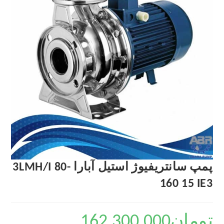
پمپ سانتریفیوژ استیل آبارا 3LMH/I 80-
160 15 IE3
تومان
162,300,000