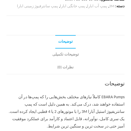
دسته:
3M
,
پمپ آب ابارا
,
پمپ خانگی ابارا
,
پمپ سانترفیوژ زمینی ابارا
توضیحات
توضیحات تکمیلی
نظرات (0)
توضیحات
EBARA Pumps کاملاً نیازهای مختلف بخش‌هایی را که پمپ‌ها در آن
استفاده خواهند شد، درک می‌کند. به همین دلیل است که پمپ
سانتریفیوژ استیل آبارا 3M را با موتورهای 2 یا 4 قطبی ایجاد کرده است.
یک سری کامل، نوآورانه، قابل اعتماد و کارآمد برای عملکرد موفقیت
آمیز حتی در سخت ترین و سنگین ترین شرایط.