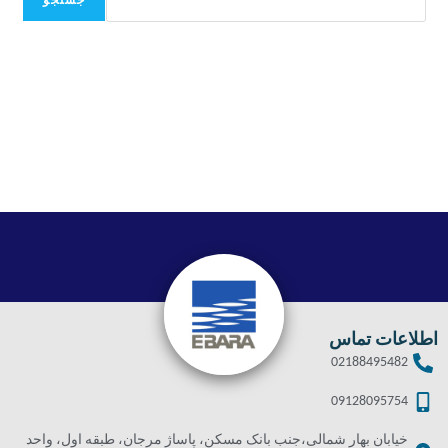
جستجو
اطلاعات تماس
02188495482
09128095754
خیابان بهار شمالی،جنب بانک مسکن، پاساژ مرجان، طبقه اول، واحد