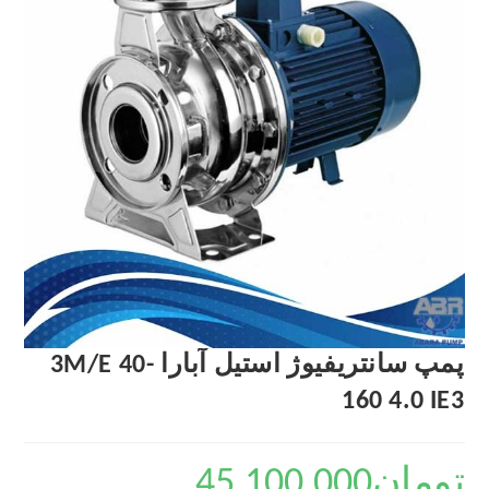
پمپ سانتریفیوژ استیل آبارا 3M/E 40-
160 4.0 IE3
تومان
45,100,000