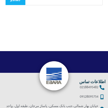
جستجو
اطلاعات تماس
02188495482
09128095754
خیابان بهار شمالی،جنب بانک مسکن، پاساژ مرجان، طبقه اول، واحد