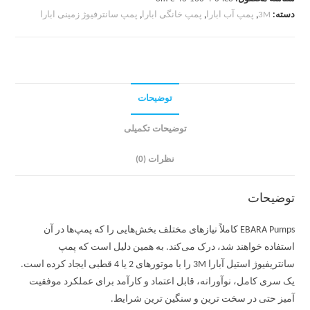
دسته:
3M
,
پمپ آب ابارا
,
پمپ خانگی ابارا
,
پمپ سانترفیوژ زمینی ابارا
توضیحات
توضیحات تکمیلی
نظرات (0)
توضیحات
EBARA Pumps کاملاً نیازهای مختلف بخش‌هایی را که پمپ‌ها در آن
استفاده خواهند شد، درک می‌کند. به همین دلیل است که پمپ
سانتریفیوژ استیل آبارا 3M را با موتورهای 2 یا 4 قطبی ایجاد کرده است.
یک سری کامل، نوآورانه، قابل اعتماد و کارآمد برای عملکرد موفقیت
آمیز حتی در سخت ترین و سنگین ترین شرایط.