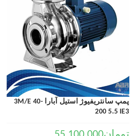
پمپ سانتریفیوژ استیل آبارا 3M/E 40-
200 5.5 IE3
تومان
55,100,000