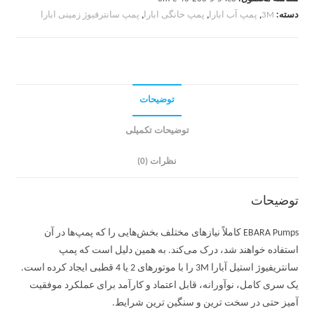
دسته:
3M
,
پمپ آب ابارا
,
پمپ خانگی ابارا
,
پمپ سانترفیوژ زمینی ابارا
توضیحات
توضیحات تکمیلی
نظرات (0)
توضیحات
EBARA Pumps کاملاً نیازهای مختلف بخش‌هایی را که پمپ‌ها در آن
استفاده خواهند شد، درک می‌کند. به همین دلیل است که پمپ
سانتریفیوژ استیل آبارا 3M را با موتورهای 2 یا 4 قطبی ایجاد کرده است.
یک سری کامل، نوآورانه، قابل اعتماد و کارآمد برای عملکرد موفقیت
آمیز حتی در سخت ترین و سنگین ترین شرایط.