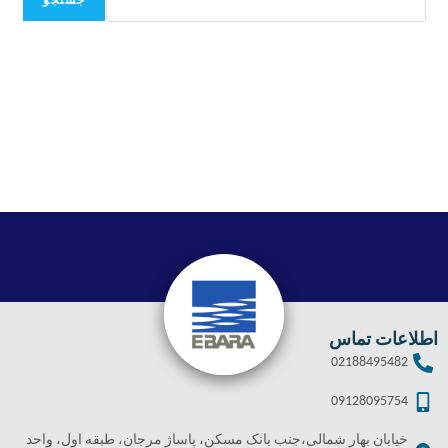
جستجو
اطلاعات تماس
02188495482
09128095754
خیابان بهار شمالی،جنب بانک مسکن، پاساژ مرجان، طبقه اول، واحد