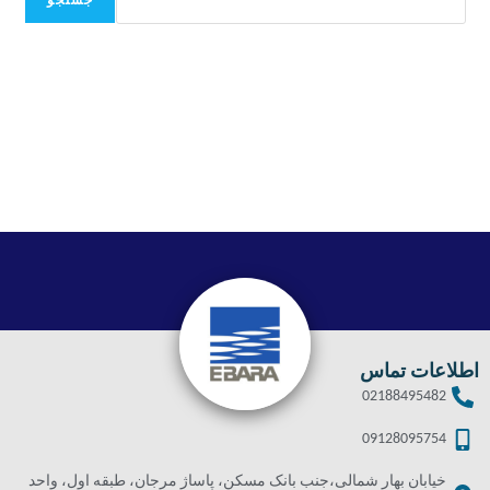
جستجو
اطلاعات تماس
02188495482
09128095754
خیابان بهار شمالی،جنب بانک مسکن، پاساژ مرجان، طبقه اول، واحد