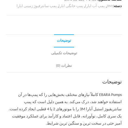
دسته:
3M
,
پمپ آب ابارا
,
پمپ خانگی ابارا
,
پمپ سانترفیوژ زمینی ابارا
توضیحات
توضیحات تکمیلی
نظرات (0)
توضیحات
EBARA Pumps کاملاً نیازهای مختلف بخش‌هایی را که پمپ‌ها در آن
استفاده خواهند شد، درک می‌کند. به همین دلیل است که پمپ
سانتریفیوژ استیل آبارا 3M را با موتورهای 2 یا 4 قطبی ایجاد کرده است.
یک سری کامل، نوآورانه، قابل اعتماد و کارآمد برای عملکرد موفقیت
آمیز حتی در سخت ترین و سنگین ترین شرایط.