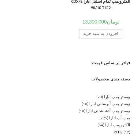
الکتروپمپ تمام استیل ابارا CDX/E
90/10 T IE2
تومان
13,300,000
افزودن به سبد خرید
فیلتر براساس قیمت:
دسته بندی محصولات
بوستر پمپ ابارا
20
بوستر پمپ آبرسانی ابارا
10
بوستر پمپ آتشنشانی ابارا
10
پمپ آب ابارا
795
الکتروپمپ ابارا
54
2CDX
12