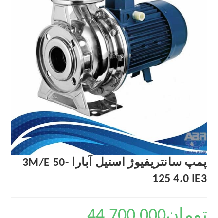
پمپ سانتریفیوژ استیل آبارا 3M/E 50-
125 4.0 IE3
تومان
44,700,000