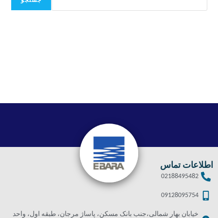
جستجو
اطلاعات تماس
02188495482
09128095754
خیابان بهار شمالی،جنب بانک مسکن، پاساژ مرجان، طبقه اول، واحد