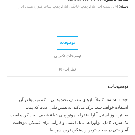
دسته:
3M
,
پمپ آب ابارا
,
پمپ خانگی ابارا
,
پمپ سانترفیوژ زمینی ابارا
توضیحات
توضیحات تکمیلی
نظرات (0)
توضیحات
EBARA Pumps کاملاً نیازهای مختلف بخش‌هایی را که پمپ‌ها در آن
استفاده خواهند شد، درک می‌کند. به همین دلیل است که پمپ
سانتریفیوژ استیل آبارا 3M را با موتورهای 2 یا 4 قطبی ایجاد کرده است.
یک سری کامل، نوآورانه، قابل اعتماد و کارآمد برای عملکرد موفقیت
آمیز حتی در سخت ترین و سنگین ترین شرایط.