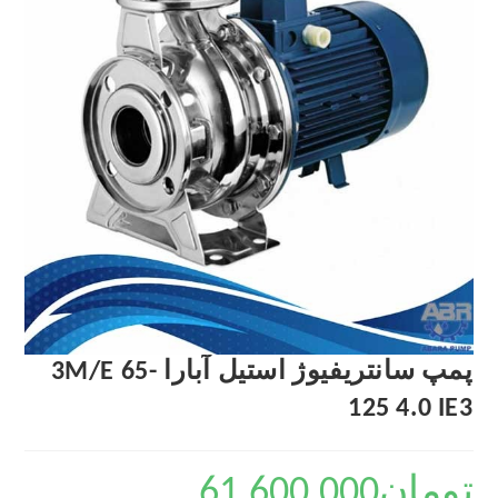
پمپ سانتریفیوژ استیل آبارا 3M/E 65-
125 4.0 IE3
تومان
61,600,000