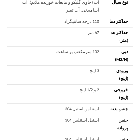
نوع سیال
آب (حاوی گلیکو و مایعات خورنده ملایم), آب
آشامیدنی, آب تمیز
حداکثر دما
110 درجه سانتیگراد
حداکثر هد
67 متر
(متر)
دبی
132 مترمکعب بر ساعت
(M3/H)
ورودی
3 اینچ
(اینچ)
خروجی
2 و 1/2 اینچ
(اینچ)
جنس بدنه
استنلس استیل 304
جنس
استیل استنلس 304
پروانه
جنس
استیل استنلس 304