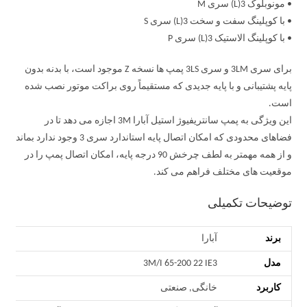
• مونوبلوک 3(L) سری M
• با کوپلینگ سفت و سخت 3(L) سری S
• با کوپلینگ الاستیک 3(L) سری P
برای سری 3LM و سری 3LS پمپ ها نسخه Z موجود است، با بدنه بدون
پایه پشتیبانی و با پایه جدیدی که مستقیماً روی براکت موتور نصب شده
است.
این ویژگی به پمپ سانتریفیوژ استیل آبارا 3M اجازه می دهد تا در
فضاهای محدودی که امکان اتصال پایه استاندارد سری 3 وجود ندارد بماند
و از همه مهمتر به لطف چرخش 90 درجه پایه، امکان اتصال پمپ را در
موقعیت های مختلف فراهم می کند.
توضیحات تکمیلی
برند
آبارا
مدل
3M/I 65-200 22 IE3
کاربرد
خانگی, صنعتی