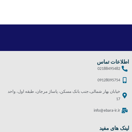
اطلاعات تماس
02188495482
09128095754
خیابان بهار شمالی،جنب بانک مسکن، پاساژ مرجان، طبقه اول، واحد
17
info@ebara-ir.ir
لینک های مفید