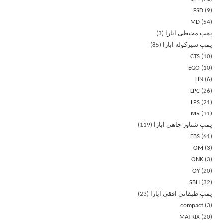
FSD
9
MD
54
پمپ محیطی ابارا
3
پمپ سیرکوله ابارا
85
CTS
10
EGO
10
LIN
6
LPC
26
LPS
21
MR
11
پمپ شناور چاهی ابارا
119
EBS
61
OM
3
ONK
3
OY
20
SBH
32
پمپ طبقاتی افقی ابارا
23
compact
3
MATRIX
20