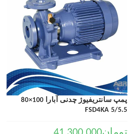
پمپ سانتریفیوژ چدنی آبارا 100×80
FSD4KA 5/5.5
تومان
41,300,000