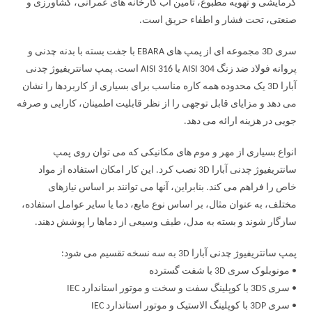
گرمایشی و تهویه مطبوع، تامین آب کارخانه های عمرانی، کشاورزی و
صنعتی، تحت فشار و اطفاء حریق است.
سری 3D مجموعه ای از پمپ های EBARA با جفت بسته با بدنه چدنی و
پروانه فولاد ضد زنگ AISI 304 یا AISI 316 است. پمپ سانتریفیوژ چدنی
آبارا 3D یک محدوده همه کاره مناسب برای بسیاری از کاربردها را نشان
می دهد و مزایای قابل توجهی را از نظر قابلیت اطمینان، کارایی و صرفه
جویی در هزینه ارائه می دهد.
انواع بسیاری از مهر و موم های مکانیکی که می توان روی پمپ
سانتریفیوژ چدنی آبارا 3D نصب کرد. این کار امکان استفاده از مواد
خاص را فراهم می کند. بنابراین، آنها می توانند بر اساس نیازهای
مختلف، به عنوان مثال، بر اساس نوع مایع، دما یا سایر عوامل استفاده،
سازگار شوند و بسته به مدل، طیف وسیعی از دماها را پوشش دهند.
پمپ سانتریفیوژ چدنی آبارا 3D به سه نسخه تقسیم می شود:
• مونوبلوک سری 3D با شفت گسترده
• سری 3DS با کوپلینگ سفت و سخت و موتور استاندارد IEC
• سری 3DP با کوپلینگ الاستیک و موتور استاندارد IEC