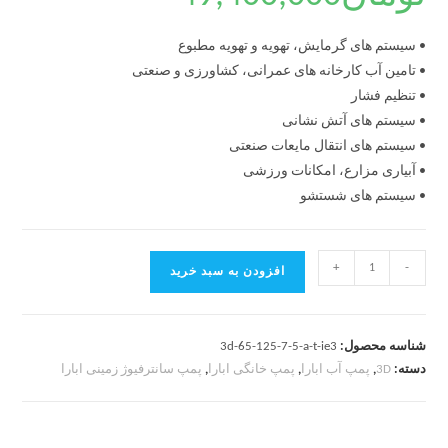
• سیستم های گرمایش، تهویه و تهویه مطبوع
• تامین آب کارخانه های عمرانی، کشاورزی و صنعتی
• تنظیم فشار
• سیستم های آتش نشانی
• سیستم های انتقال مایعات صنعتی
• آبیاری مزارع، امکانات ورزشی
• سیستم های شستشو
+
-
افزودن به سبد خرید
شناسه محصول:
3d-65-125-7-5-a-t-ie3
دسته:
3D
,
پمپ آب ابارا
,
پمپ خانگی ابارا
,
پمپ سانترفیوژ زمینی ابارا