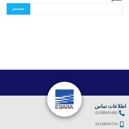
جستجو
اطلاعات تماس
02188495482
09128095754