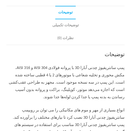
توضیحات
توضیحات تکمیلی
نظرات (0)
توضیحات
پمپ سانتریفیوژ چدنی آبارا 3D با پروانه فولادی AISI 304 و AISI 316،
مکش محوری و تخلیه شعاعی با موتورهای 2 یا 4 قطبی ساخته شده
است. این پمپ در سه نسخه موجود است. مجهز به طراحی عقب‌کشی
است که اجازه می‌دهد موتور، کوپلینگ، براکت و پروانه بدون آسیب
رساندن به بدنه پمپ یا جدا کردن لوله‌ها جدا شوند.
انواع بسیاری از مهر و موم های مکانیکی را می توان بر رویپمپ
سانتریفیوژ چدنی آبارا 3D نصب کرد تا نیازهای مختلف را برآورده کند.
پمپ سانتریفیوژ چدنی آبارا 3D مناسب برای استفاده در سیستم های