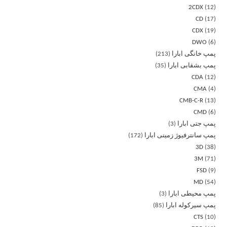
2CDX
12
CD
17
CDX
19
DWO
6
پمپ خانگی ابارا
213
پمپ بشقابی ابارا
35
CDA
12
CMA
4
CMB-C-R
13
CMD
6
پمپ جتی ابارا
3
پمپ سانترفیوژ زمینی ابارا
172
3D
38
3M
71
FSD
9
MD
54
پمپ محیطی ابارا
3
پمپ سیرکوله ابارا
85
CTS
10