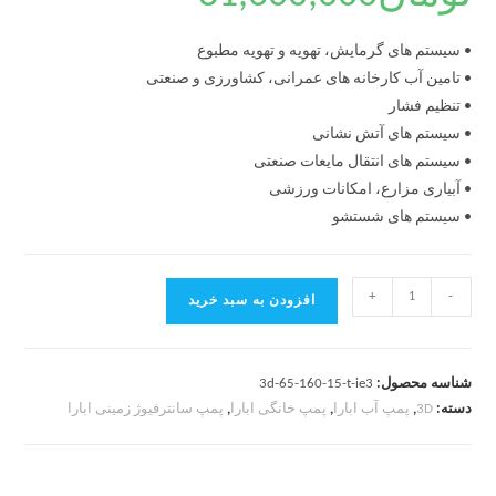
• سیستم های گرمایش، تهویه و تهویه مطبوع
• تامین آب کارخانه های عمرانی، کشاورزی و صنعتی
• تنظیم فشار
• سیستم های آتش نشانی
• سیستم های انتقال مایعات صنعتی
• آبیاری مزارع، امکانات ورزشی
• سیستم های شستشو
+
-
افزودن به سبد خرید
شناسه محصول:
3d-65-160-15-t-ie3
دسته:
3D
,
پمپ آب ابارا
,
پمپ خانگی ابارا
,
پمپ سانترفیوژ زمینی ابارا