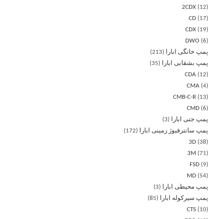
2CDX
12
CD
17
CDX
19
DWO
6
پمپ خانگی ابارا
213
پمپ بشقابی ابارا
35
CDA
12
CMA
4
CMB-C-R
13
CMD
6
پمپ جتی ابارا
3
پمپ سانترفیوژ زمینی ابارا
172
3D
38
3M
71
FSD
9
MD
54
پمپ محیطی ابارا
3
پمپ سیرکوله ابارا
85
CTS
10