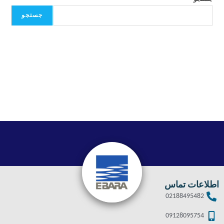
جستجو
اطلاعات تماس
02188495482
09128095754