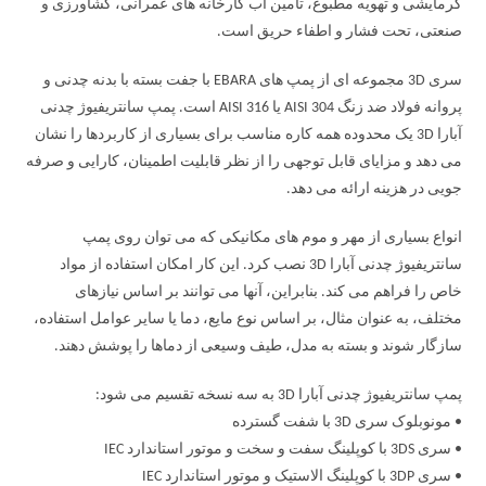
گرمایشی و تهویه مطبوع، تامین آب کارخانه های عمرانی، کشاورزی و
صنعتی، تحت فشار و اطفاء حریق است.
سری 3D مجموعه ای از پمپ های EBARA با جفت بسته با بدنه چدنی و
پروانه فولاد ضد زنگ AISI 304 یا AISI 316 است. پمپ سانتریفیوژ چدنی
آبارا 3D یک محدوده همه کاره مناسب برای بسیاری از کاربردها را نشان
می دهد و مزایای قابل توجهی را از نظر قابلیت اطمینان، کارایی و صرفه
جویی در هزینه ارائه می دهد.
انواع بسیاری از مهر و موم های مکانیکی که می توان روی پمپ
سانتریفیوژ چدنی آبارا 3D نصب کرد. این کار امکان استفاده از مواد
خاص را فراهم می کند. بنابراین، آنها می توانند بر اساس نیازهای
مختلف، به عنوان مثال، بر اساس نوع مایع، دما یا سایر عوامل استفاده،
سازگار شوند و بسته به مدل، طیف وسیعی از دماها را پوشش دهند.
پمپ سانتریفیوژ چدنی آبارا 3D به سه نسخه تقسیم می شود:
• مونوبلوک سری 3D با شفت گسترده
• سری 3DS با کوپلینگ سفت و سخت و موتور استاندارد IEC
• سری 3DP با کوپلینگ الاستیک و موتور استاندارد IEC