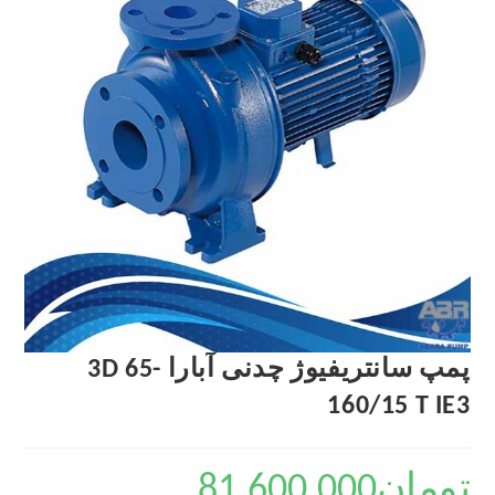
پمپ سانتریفیوژ چدنی آبارا 3D 65-
160/15 T IE3
تومان
81,600,000