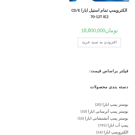
الکتروپمپ تمام استیل ابارا CD/E
70-12T IE2
تومان
18,800,000
افزودن به سبد خرید
فیلتر براساس قیمت:
دسته بندی محصولات
بوستر پمپ ابارا
20
بوستر پمپ آبرسانی ابارا
10
بوستر پمپ آتشنشانی ابارا
10
پمپ آب ابارا
795
الکتروپمپ ابارا
54