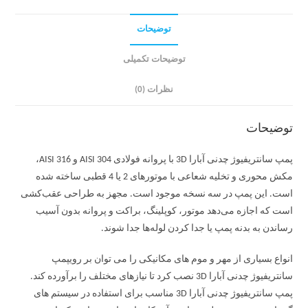
توضیحات
توضیحات تکمیلی
نظرات (0)
توضیحات
پمپ سانتریفیوژ چدنی آبارا 3D با پروانه فولادی AISI 304 و AISI 316،
مکش محوری و تخلیه شعاعی با موتورهای 2 یا 4 قطبی ساخته شده
است. این پمپ در سه نسخه موجود است. مجهز به طراحی عقب‌کشی
است که اجازه می‌دهد موتور، کوپلینگ، براکت و پروانه بدون آسیب
رساندن به بدنه پمپ یا جدا کردن لوله‌ها جدا شوند.
انواع بسیاری از مهر و موم های مکانیکی را می توان بر رویپمپ
سانتریفیوژ چدنی آبارا 3D نصب کرد تا نیازهای مختلف را برآورده کند.
پمپ سانتریفیوژ چدنی آبارا 3D مناسب برای استفاده در سیستم های