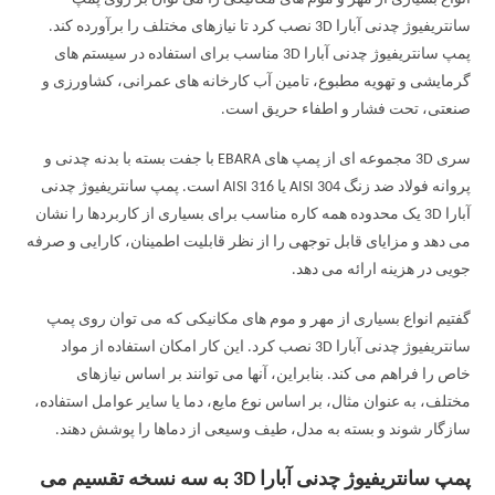
سانتریفیوژ چدنی آبارا 3D نصب کرد تا نیازهای مختلف را برآورده کند.
پمپ سانتریفیوژ چدنی آبارا 3D مناسب برای استفاده در سیستم های
گرمایشی و تهویه مطبوع، تامین آب کارخانه های عمرانی، کشاورزی و
صنعتی، تحت فشار و اطفاء حریق است.
سری 3D مجموعه ای از پمپ های EBARA با جفت بسته با بدنه چدنی و
پروانه فولاد ضد زنگ AISI 304 یا AISI 316 است. پمپ سانتریفیوژ چدنی
آبارا 3D یک محدوده همه کاره مناسب برای بسیاری از کاربردها را نشان
می دهد و مزایای قابل توجهی را از نظر قابلیت اطمینان، کارایی و صرفه
جویی در هزینه ارائه می دهد.
گفتیم انواع بسیاری از مهر و موم های مکانیکی که می توان روی پمپ
سانتریفیوژ چدنی آبارا 3D نصب کرد. این کار امکان استفاده از مواد
خاص را فراهم می کند. بنابراین، آنها می توانند بر اساس نیازهای
مختلف، به عنوان مثال، بر اساس نوع مایع، دما یا سایر عوامل استفاده،
سازگار شوند و بسته به مدل، طیف وسیعی از دماها را پوشش دهند.
پمپ سانتریفیوژ چدنی آبارا 3D به سه نسخه تقسیم می