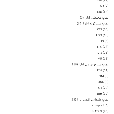
3M
71
FSD
9
MD
54
پمپ محیطی ابارا
3
پمپ سیرکوله ابارا
85
CTS
10
EGO
10
LIN
6
LPC
26
LPS
21
MR
11
پمپ شناور چاهی ابارا
119
EBS
61
OM
3
ONK
3
OY
20
SBH
32
پمپ طبقاتی افقی ابارا
23
compact
3
MATRIX
20