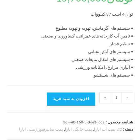
توان 4 اسب / 3 کیلووات
• سیستم های گرمایش، تهویه و تهویه مطبوع
• تامین آب کارخانه های عمرانی، کشاورزی و صنعتی
• تنظیم فشار
• سیستم های آتش نشانی
• سیستم های انتقال مایعات صنعتی
• آبیاری مزارع، امکانات ورزشی
• سیستم های شستشو
+
-
افزودن به سبد خرید
شناسه محصول:
3d-i-40-160-3-0-ie3-local
دسته:
3D
,
پمپ آب ابارا
,
پمپ خانگی ابارا
,
پمپ سانترفیوژ زمینی ابارا