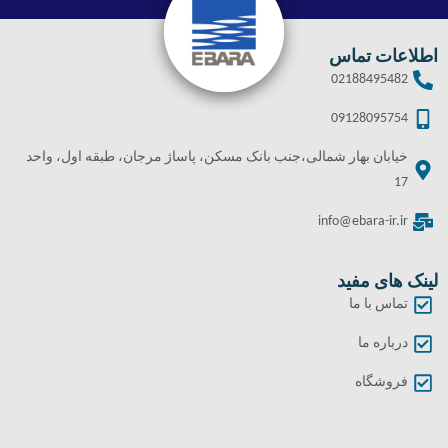
اطلاعات تماس
02188495482
09128095754
خیابان بهار شمالی،جنب بانک مسکن، پاساژ مرجان، طبقه اول، واحد
17
info@ebara-ir.ir
لینک های مفید
تماس با ما
درباره ما
فروشگاه