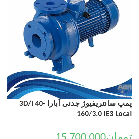
پمپ سانتریفیوژ چدنی آبارا 3D/I 40-
160/3.0 IE3 Local
تومان
15,700,000