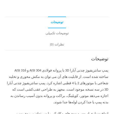
توضیحات
توضیحات تکمیلی
نظرات (0)
توضیحات
پمپ سانتریفیوژ چدنی آبارا 3D با پروانه فولادی AISI 304 و AISI 316
ساخته شده است. از قابلیت های آن می توان به مکش محوری و تخلیه
شعاعی با موتورهای 2 یا 4 قطبی اشاره کرد. پمپ سانتریفیوژ چدنی آبارا
3D در سه نسخه موجود است. مجهز به طراحی عقب‌کشی است که
اجازه می‌دهد موتور، کوپلینگ، براکت و پروانه بدون آسیب رساندن به
بدنه پمپ یا جدا کردن لوله‌ها جدا شوند.
انواع بسیاری از مهر و موم های مکانیکی را می توان بر روی پمپ