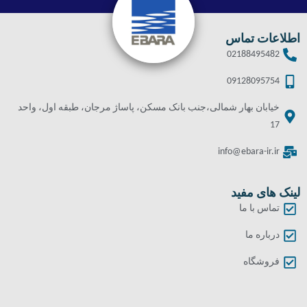
اطلاعات تماس
02188495482
09128095754
خیابان بهار شمالی،جنب بانک مسکن، پاساژ مرجان، طبقه اول، واحد
17
info@ebara-ir.ir
لینک های مفید
تماس با ما
درباره ما
فروشگاه