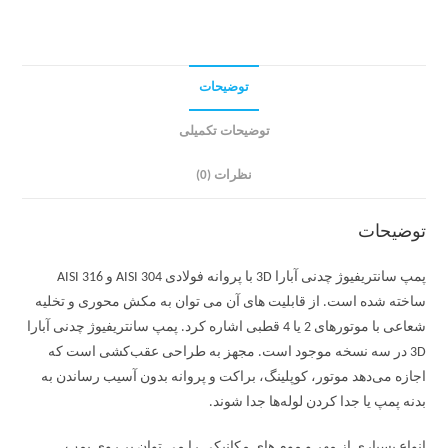
توضیحات
توضیحات تکمیلی
نظرات (0)
توضیحات
پمپ سانتریفیوژ چدنی آبارا 3D با پروانه فولادی AISI 304 و AISI 316
ساخته شده است. از قابلیت های آن می توان به مکش محوری و تخلیه
شعاعی با موتورهای 2 یا 4 قطبی اشاره کرد. پمپ سانتریفیوژ چدنی آبارا
3D در سه نسخه موجود است. مجهز به طراحی عقب‌کشی است که
اجازه می‌دهد موتور، کوپلینگ، براکت و پروانه بدون آسیب رساندن به
بدنه پمپ یا جدا کردن لوله‌ها جدا شوند.
انواع بسیاری از مهر و موم های مکانیکی را می توان بر روی پمپ