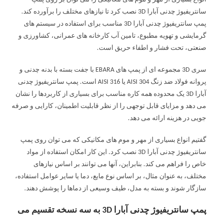
سانتریفیوژ چدنی آبارا 3D نصب کرد تا نیازهای مختلف را برآورده کند.
پمپ سانتریفیوژ چدنی آبارا 3D مناسب برای استفاده در سیستم های
گرمایشی و تهویه مطبوع، تامین آب کارخانه های عمرانی، کشاورزی و
صنعتی، تحت فشار و اطفاء حریق است.
سری 3D مجموعه ای از پمپ های EBARA با جفت بسته با بدنه چدنی و
پروانه فولاد ضد زنگ AISI 304 یا AISI 316 است. پمپ سانتریفیوژ چدنی
آبارا 3D یک محدوده همه کاره مناسب برای بسیاری از کاربردها را نشان
می دهد و مزایای قابل توجهی را از نظر قابلیت اطمینان، کارایی و صرفه
جویی در هزینه ارائه می دهد.
گفتیم انواع بسیاری از مهر و موم های مکانیکی که می توان روی پمپ
سانتریفیوژ چدنی آبارا 3D نصب کرد. این کار امکان استفاده از مواد
خاص را فراهم می کند. بنابراین، آنها می توانند بر اساس نیازهای
مختلف، به عنوان مثال، بر اساس نوع مایع، دما یا سایر عوامل استفاده،
سازگار شوند و بسته به مدل، طیف وسیعی از دماها را پوشش دهند.
پمپ سانتریفیوژ چدنی آبارا 3D به سه نسخه تقسیم می