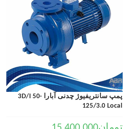
پمپ سانتریفیوژ چدنی آبارا 3D/I 50-
125/3.0 Local
تومان
15,400,000