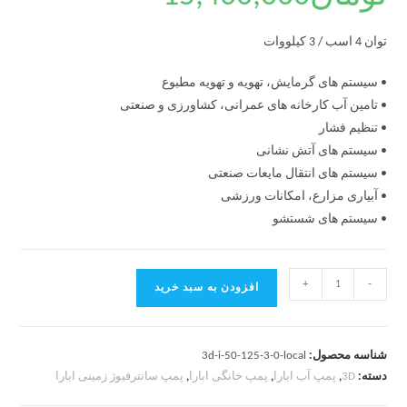
توان 4 اسب / 3 کیلووات
• سیستم های گرمایش، تهویه و تهویه مطبوع
• تامین آب کارخانه های عمرانی، کشاورزی و صنعتی
• تنظیم فشار
• سیستم های آتش نشانی
• سیستم های انتقال مایعات صنعتی
• آبیاری مزارع، امکانات ورزشی
• سیستم های شستشو
+
-
افزودن به سبد خرید
شناسه محصول:
3d-i-50-125-3-0-local
دسته:
3D
,
پمپ آب ابارا
,
پمپ خانگی ابارا
,
پمپ سانترفیوژ زمینی ابارا