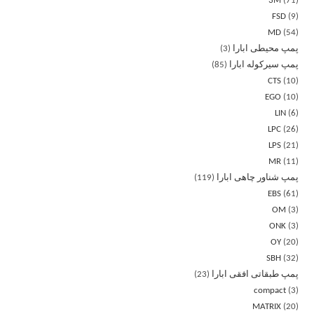
3M
71
FSD
9
MD
54
پمپ محیطی ابارا
3
پمپ سیرکوله ابارا
85
CTS
10
EGO
10
LIN
6
LPC
26
LPS
21
MR
11
پمپ شناور چاهی ابارا
119
EBS
61
OM
3
ONK
3
OY
20
SBH
32
پمپ طبقاتی افقی ابارا
23
compact
3
MATRIX
20