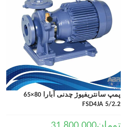
پمپ سانتریفیوژ چدنی آبارا 80×65
FSD4JA 5/2.2
تومان
31,800,000