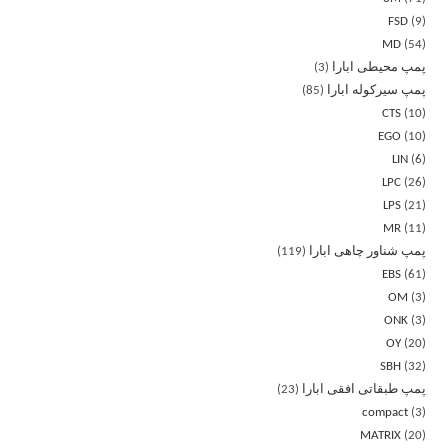
FSD
9
MD
54
پمپ محیطی ابارا
3
پمپ سیرکوله ابارا
85
CTS
10
EGO
10
LIN
6
LPC
26
LPS
21
MR
11
پمپ شناور چاهی ابارا
119
EBS
61
OM
3
ONK
3
OY
20
SBH
32
پمپ طبقاتی افقی ابارا
23
compact
3
MATRIX
20