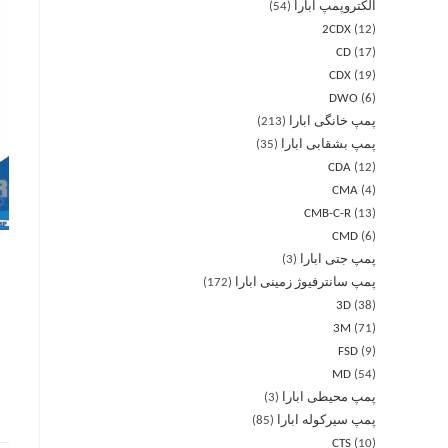
الکتروپمپ ابارا
54
2CDX
12
CD
17
CDX
19
DWO
6
پمپ خانگی ابارا
213
پمپ بشقابی ابارا
35
CDA
12
CMA
4
CMB-C-R
13
CMD
6
پمپ جتی ابارا
3
پمپ سانترفیوژ زمینی ابارا
172
3D
38
3M
71
FSD
9
MD
54
پمپ محیطی ابارا
3
پمپ سیرکوله ابارا
85
CTS
10