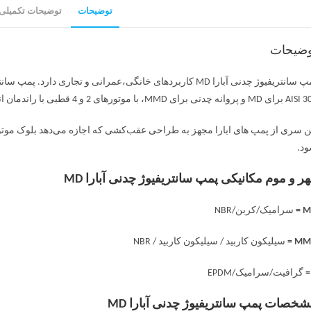
توضیحات
توضیحات تکمیلی
وضیحات
 پروانه چدنی برای MMD، با موتورهای 2 و 4 قطبی با راندمان انرژی بالا هستند.
ن سری از پمپ های ابارا مجهز به طراحی عقب‌کشی که اجازه می‌دهد بلوک موتور بد
د.
ر و موم مکانیکی پمپ سانتریفیوژ چدنی آبارا MD
MD
سرامیک/کربن/NBR
MMD
سیلیکون کاربید / سیلیکون کاربید / NBR
گرافیت/سرامیک/EPDM
خصات پمپ سانتریفیوژ چدنی آبارا MD