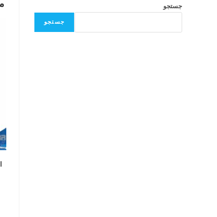
م
جستجو
جستجو
ال