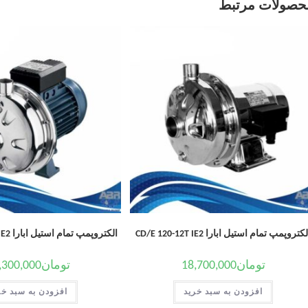
حصولات مرتبط
کتروپمپ تمام استیل ابارا CD/E 120-12T IE2
الکتروپمپ تمام استیل ابارا CDX/E 90/10 T IE2
تومان
18,700,000
تومان
,300,000
افزودن به سبد خرید
افزودن به سبد خر