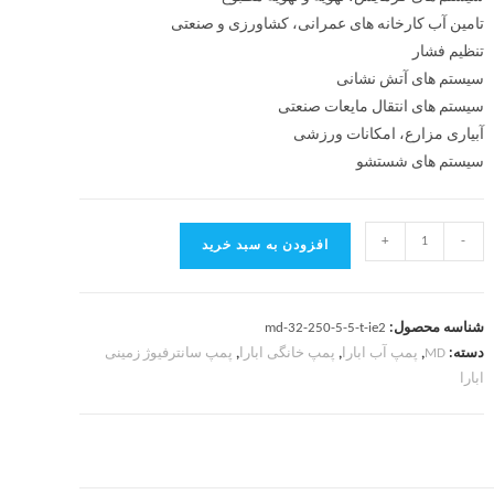
تامین آب کارخانه های عمرانی، کشاورزی و صنعتی
تنظیم فشار
سیستم های آتش نشانی
سیستم های انتقال مایعات صنعتی
آبیاری مزارع، امکانات ورزشی
سیستم های شستشو
+
-
افزودن به سبد خرید
شناسه محصول:
md-32-250-5-5-t-ie2
دسته:
MD
,
پمپ آب ابارا
,
پمپ خانگی ابارا
,
پمپ سانترفیوژ زمینی
ابارا