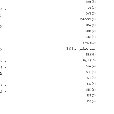
Best
8
DS
7
دم
DVS
7
)
-5°C ÷ +90°C
IDROGO
8
SDA
9
-5°C ÷ +110°C
SDD
2
SDJ
5
-5°C ÷ +120°C
SMD
10
پمپ لجنکش ابارا
84
)
-10°C ÷ +130°C
DL
39
Right
10
حد
SSA
4
.1
SSC
5
شف
SSI
5
SSJ
4
فولاد
SSK
6
فولاد
SST
7
SSZ
4