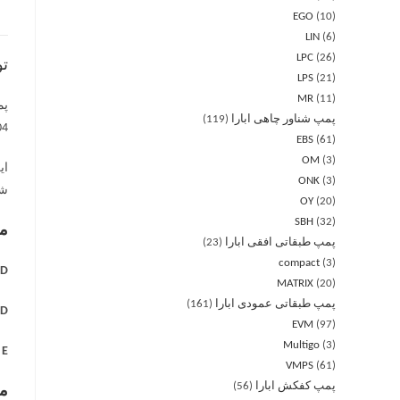
EGO
10
LIN
6
LPC
26
ت
LPS
21
MR
11
پمپ شناور چاهی ابارا
119
AISI 304 برای MD و
EBS
61
OM
3
ای
ONK
3
شو
OY
20
SBH
32
مه
پمپ طبقاتی افقی ابارا
23
compact
3
 =
MATRIX
20
پمپ طبقاتی عمودی ابارا
161
 =
EVM
97
Multigo
3
E =
VMPS
61
پمپ کفکش ابارا
56
مش