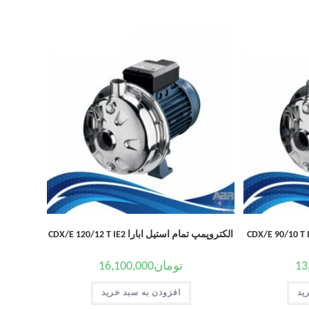
الکتروپمپ تمام استیل ابارا CDX/E 120/12 T IE2
13
تومان
16,100,000
ید
افزودن به سبد خرید