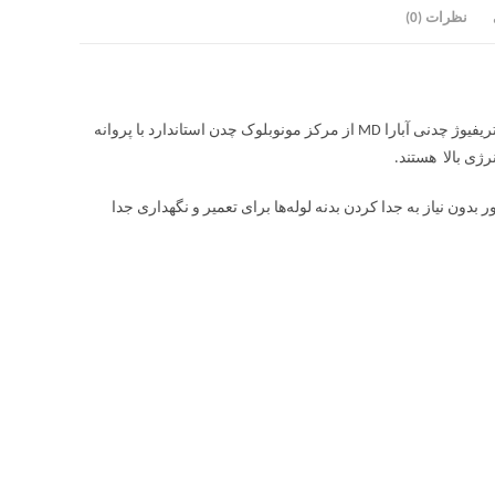
نظرات (0)
پمپ سانتریفیوژ چدنی آبارا MD کاربردهای خانگی،عمرانی و تجاری دارد. پمپ سانتریفیوژ چدنی آبارا MD از مرکز مونوبلوک چدن استاندارد با پروانه
ون نیاز به جدا کردن بدنه لوله‌ها برای تعمیر و نگهداری جدا