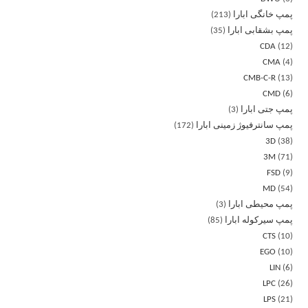
پمپ خانگی ابارا
213
پمپ بشقابی ابارا
35
CDA
12
CMA
4
CMB-C-R
13
CMD
6
پمپ جتی ابارا
3
پمپ سانترفیوژ زمینی ابارا
172
3D
38
3M
71
FSD
9
MD
54
پمپ محیطی ابارا
3
پمپ سیرکوله ابارا
85
CTS
10
EGO
10
LIN
6
LPC
26
LPS
21