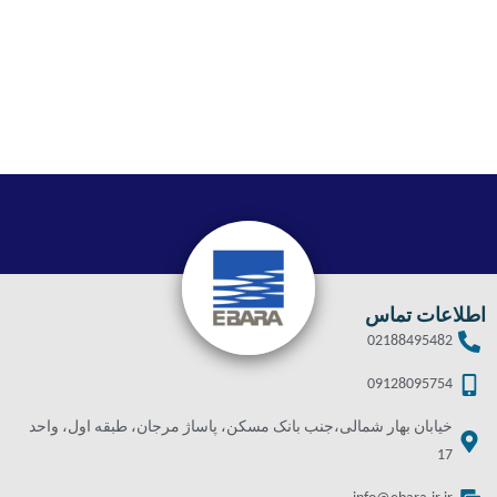
اطلاعات تماس
02188495482
09128095754
خیابان بهار شمالی،جنب بانک مسکن، پاساژ مرجان، طبقه اول، واحد
17