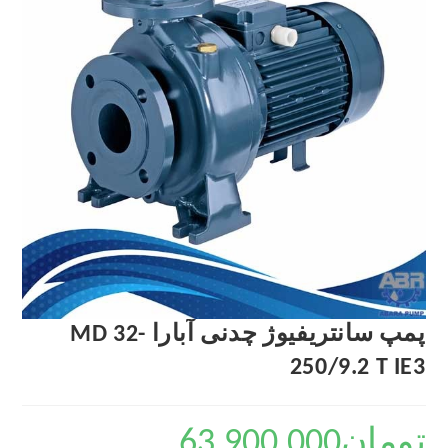
پمپ سانتریفیوژ چدنی آبارا MD 32-
250/9.2 T IE3
تومان
63,900,000