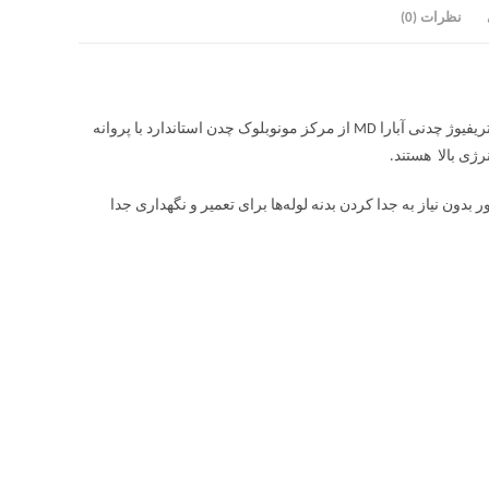
نظرات (0)
پمپ سانتریفیوژ چدنی آبارا MD کاربردهای خانگی،عمرانی و تجاری دارد. پمپ سانتریفیوژ چدنی آبارا MD از مرکز مونوبلوک چدن استاندارد با پروانه
ون نیاز به جدا کردن بدنه لوله‌ها برای تعمیر و نگهداری جدا