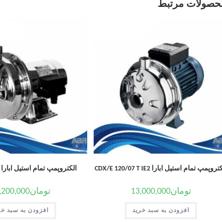
حصولات مرتبط
روپمپ تمام استیل ابارا CDX/E 120/07 T IE2
الکتروپمپ تمام استیل ابارا CDM 120/20
تومان
13,000,000
تومان
,200,000
افزودن به سبد خرید
افزودن به سبد خر