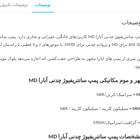
توضیحات
توضیحات تکمیلی
وضیحات
 پروانه چدنی برای MMD، با موتورهای 2 و 4 قطبی با راندمان انرژی بالا هستند.
ن سری از پمپ های ابارا مجهز به طراحی عقب‌کشی که اجازه می‌دهد بلوک موتور بد
د.
ر و موم مکانیکی پمپ سانتریفیوژ چدنی آبارا MD
MD
سرامیک/کربن/NBR
MMD
سیلیکون کاربید / سیلیکون کاربید / NBR
گرافیت/سرامیک/EPDM
خصات پمپ سانتریفیوژ چدنی آبارا MD