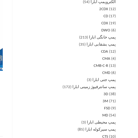
الکتروپمپ ابارا
54
2CDX
12
CD
17
CDX
19
DWO
6
پمپ خانگی ابارا
213
پمپ بشقابی ابارا
35
CDA
12
CMA
4
CMB-C-R
13
CMD
6
پمپ جتی ابارا
3
پمپ سانترفیوژ زمینی ابارا
172
3D
38
3M
71
FSD
9
MD
54
پمپ محیطی ابارا
3
پمپ سیرکوله ابارا
85
CTS
10