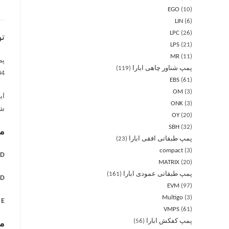
EGO
10
LIN
6
LPC
26
ت
LPS
21
MR
11
پمپ شناور چاهی ابارا
119
AISI 304 برای MD و
EBS
61
OM
3
ای
ONK
3
شو
OY
20
SBH
32
مه
پمپ طبقاتی افقی ابارا
23
compact
3
 =
MATRIX
20
پمپ طبقاتی عمودی ابارا
161
 =
EVM
97
Multigo
3
E =
VMPS
61
پمپ کفکش ابارا
56
مش