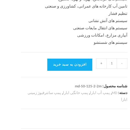
تامین آب کارخانه های عمرانی، کشاورزی و صنعتی
تنظیم فشار
سیستم های آتش نشانی
سیستم های انتقال مایعات صنعتی
آبیاری مزارع، امکانات ورزشی
سیستم های شستشو
+
-
افزودن به سبد خرید
شناسه محصول:
md-50-125-2-2m
دسته:
MD
,
پمپ آب ابارا
,
پمپ خانگی ابارا
,
پمپ سانترفیوژ زمینی
ابارا