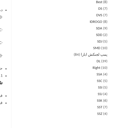
Best
8
DS
7
دم
DVS
7
)
-5°C ÷ +90°C
IDROGO
8
SDA
9
-5°C ÷ +110°C
SDD
2
SDJ
5
-5°C ÷ +120°C
SMD
10
پمپ لجنکش ابارا
84
)
-10°C ÷ +130°C
DL
39
Right
10
حد
SSA
4
.1
SSC
5
شف
SSI
5
SSJ
4
فولاد
SSK
6
فولاد
SST
7
SSZ
4