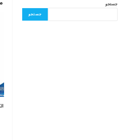
م
جستجو
جستجو
الکت