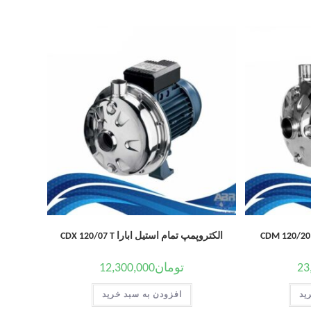
الکتروپمپ تمام استیل ابارا CDX 120/07 T
23
تومان
12,300,000
ید
افزودن به سبد خرید