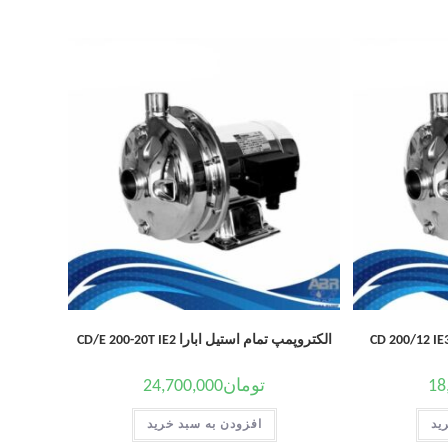
الکتروپمپ تمام استیل ابارا CD/E 200-20T IE2
18
تومان
24,700,000
ید
افزودن به سبد خرید