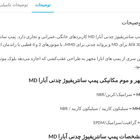
توضیحات
توضیحات تکمیلی
وضیحات
 پروانه چدنی برای MMD، با موتورهای 2 و 4 قطبی با راندمان انرژی بالا هستند.
ن سری از پمپ های ابارا مجهز به طراحی عقب‌کشی که اجازه می‌دهد بلوک موتور بد
د.
ر و موم مکانیکی پمپ سانتریفیوژ چدنی آبارا MD
MD
سرامیک/کربن/NBR
MMD
سیلیکون کاربید / سیلیکون کاربید / NBR
گرافیت/سرامیک/EPDM
خصات پمپ سانتریفیوژ چدنی آبارا MD