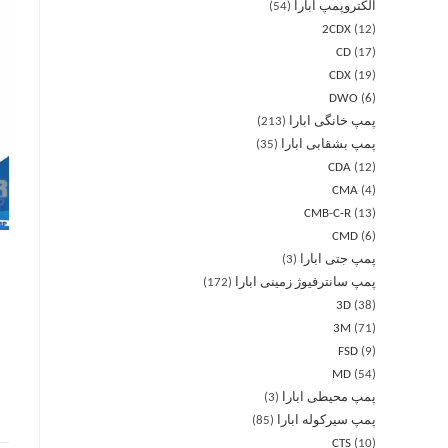
الکتروپمپ ابارا
54
2CDX
12
CD
17
CDX
19
DWO
6
پمپ خانگی ابارا
213
پمپ بشقابی ابارا
35
CDA
12
CMA
4
CMB-C-R
13
CMD
6
پمپ جتی ابارا
3
پمپ سانترفیوژ زمینی ابارا
172
3D
38
3M
71
FSD
9
MD
54
پمپ محیطی ابارا
3
پمپ سیرکوله ابارا
85
CTS
10