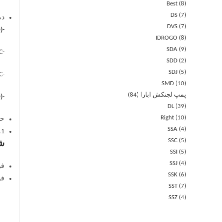
Best
8
DS
7
دم
DVS
7
)
-5°C ÷ +90°C
IDROGO
8
SDA
9
-5°C ÷ +110°C
SDD
2
SDJ
5
-5°C ÷ +120°C
SMD
10
پمپ لجنکش ابارا
84
)
-10°C ÷ +130°C
DL
39
Right
10
حد
SSA
4
.1
SSC
5
شف
SSI
5
SSJ
4
فولاد
SSK
6
فولاد
SST
7
SSZ
4