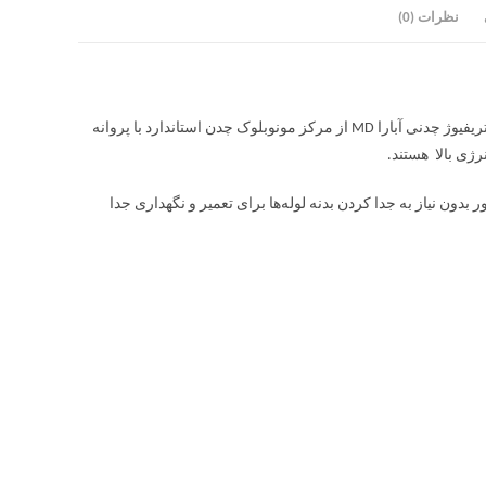
نظرات (0)
پمپ سانتریفیوژ چدنی آبارا MD کاربردهای خانگی،عمرانی و تجاری دارد. پمپ سانتریفیوژ چدنی آبارا MD از مرکز مونوبلوک چدن استاندارد با پروانه
ون نیاز به جدا کردن بدنه لوله‌ها برای تعمیر و نگهداری جدا