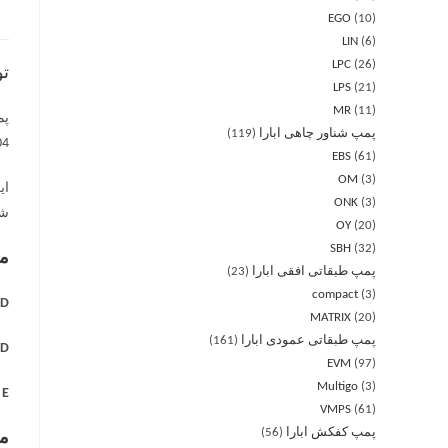
EGO
10
LIN
6
LPC
26
ت
LPS
21
MR
11
پمپ شناور چاهی ابارا
119
AISI 304 برای MD و
EBS
61
OM
3
ای
ONK
3
شو
OY
20
SBH
32
مه
پمپ طبقاتی افقی ابارا
23
compact
3
 =
MATRIX
20
پمپ طبقاتی عمودی ابارا
161
 =
EVM
97
Multigo
3
E =
VMPS
61
پمپ کفکش ابارا
56
مش