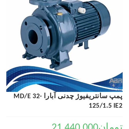
پمپ سانتریفیوژ چدنی آبارا MD/E 32-
125/1.5 IE2
تومان
21,440,000