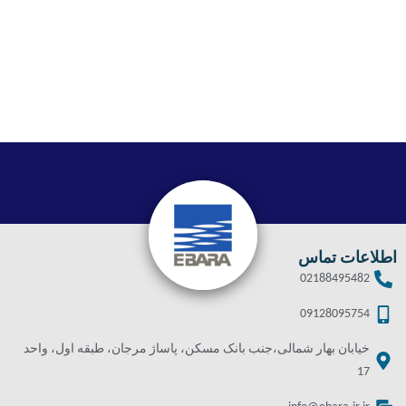
اطلاعات تماس
02188495482
09128095754
خیابان بهار شمالی،جنب بانک مسکن، پاساژ مرجان، طبقه اول، واحد
17