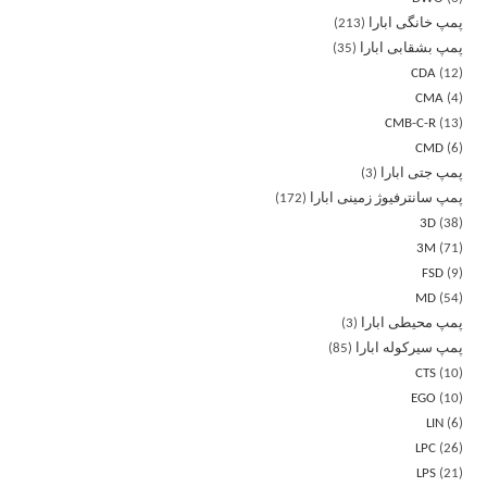
پمپ خانگی ابارا
213
پمپ بشقابی ابارا
35
CDA
12
CMA
4
CMB-C-R
13
CMD
6
پمپ جتی ابارا
3
پمپ سانترفیوژ زمینی ابارا
172
3D
38
3M
71
FSD
9
MD
54
پمپ محیطی ابارا
3
پمپ سیرکوله ابارا
85
CTS
10
EGO
10
LIN
6
LPC
26
LPS
21