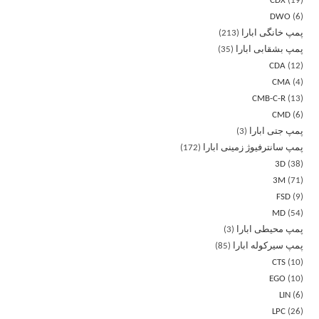
CDX
19
DWO
6
پمپ خانگی ابارا
213
پمپ بشقابی ابارا
35
CDA
12
CMA
4
CMB-C-R
13
CMD
6
پمپ جتی ابارا
3
پمپ سانترفیوژ زمینی ابارا
172
3D
38
3M
71
FSD
9
MD
54
پمپ محیطی ابارا
3
پمپ سیرکوله ابارا
85
CTS
10
EGO
10
LIN
6
LPC
26