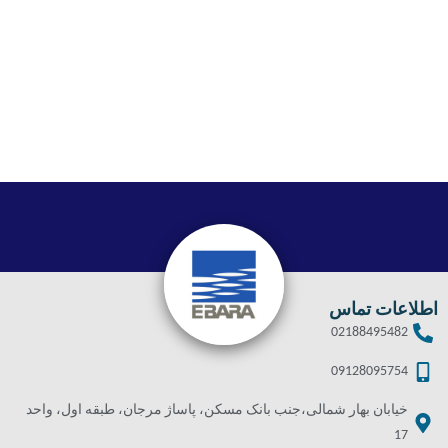
اطلاعات تماس
02188495482
09128095754
خیابان بهار شمالی،جنب بانک مسکن، پاساژ مرجان، طبقه اول، واحد
17