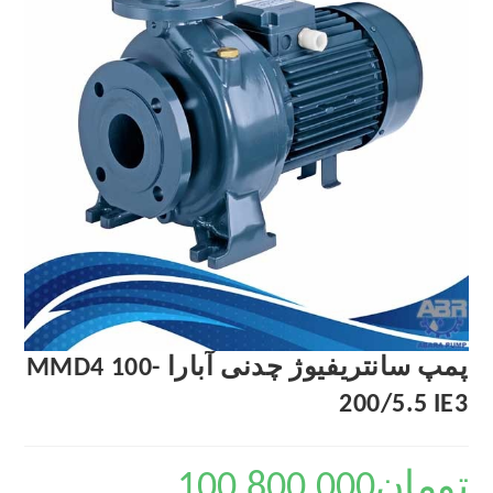
پمپ سانتریفیوژ چدنی آبارا MMD4 100-
200/5.5 IE3
تومان
100,800,000