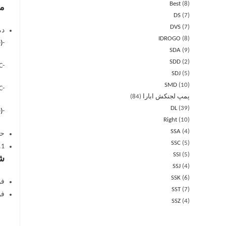
Best
8
مش
DS
7
DVS
7
دم
IDROGO
8
)
-5°C ÷ +90°C
SDA
9
SDD
2
-5°C ÷ +110°C
SDJ
5
SMD
10
-5°C ÷ +120°C
پمپ لجنکش ابارا
84
DL
39
)
-10°C ÷ +130°C
Right
10
SSA
4
حد
SSC
5
.1
SSI
5
شف
SSJ
4
SSK
6
فولاد
SST
7
فولاد
SSZ
4