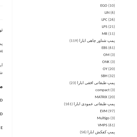
EGO
10
LIN
6
LPC
26
LPS
21
ت
MR
11
پمپ شناور چاهی ابارا
119
EBS
61
AISI 304 برای MD و
OM
3
ONK
3
ای
OY
20
شو
SBH
32
پمپ طبقاتی افقی ابارا
23
مه
compact
3
MATRIX
20
 =
پمپ طبقاتی عمودی ابارا
161
EVM
97
 =
Multigo
3
VMPS
61
E =
پمپ کفکش ابارا
56