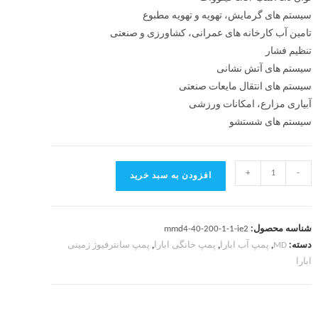
سیستم های گرمایش، تهویه و تهویه مطبوع
تامین آب کارخانه های عمرانی، کشاورزی و صنعتی
تنظیم فشار
سیستم های آتش نشانی
سیستم های انتقال مایعات صنعتی
آبیاری مزارع، امکانات ورزشی
سیستم های شستشو
+
-
افزودن به سبد خرید
شناسه محصول:
mmd4-40-200-1-1-ie2
دسته:
MD
,
پمپ آب ابارا
,
پمپ خانگی ابارا
,
پمپ سانترفیوژ زمینی
ابارا