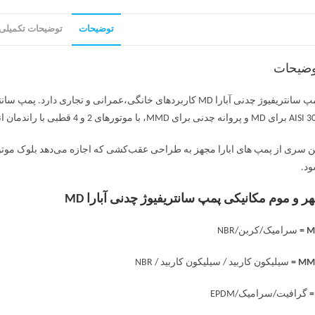
توضیحات
توضیحات تکمیلی
وضیحات
 پروانه چدنی برای MMD، با موتورهای 2 و 4 قطبی با راندمان انرژی بالا هستند.
ن سری از پمپ های ابارا مجهز به طراحی عقب‌کشی که اجازه می‌دهد بلوک موتور بد
د.
ر و موم مکانیکی پمپ سانتریفیوژ چدنی آبارا MD
MD
سرامیک/کربن/NBR
MMD
سیلیکون کاربید / سیلیکون کاربید / NBR
گرافیت/سرامیک/EPDM