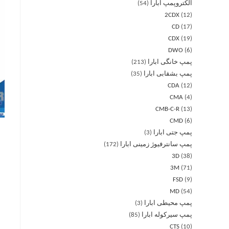
الکتروپمپ ابارا
54
2CDX
12
CD
17
CDX
19
DWO
6
پمپ خانگی ابارا
213
پمپ بشقابی ابارا
35
CDA
12
CMA
4
CMB-C-R
13
CMD
6
پمپ جتی ابارا
3
پمپ سانترفیوژ زمینی ابارا
172
3D
38
3M
71
FSD
9
MD
54
پمپ محیطی ابارا
3
پمپ سیرکوله ابارا
85
CTS
10