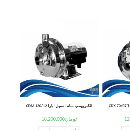
الکتروپمپ تمام استیل ابارا CDM 120/12
12
تومان
18,200,000