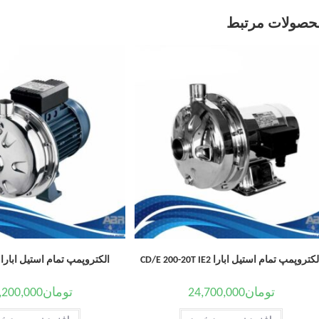
حصولات مرتبط
کتروپمپ تمام استیل ابارا CD/E 200-20T IE2
الکتروپمپ تمام استیل ابارا CDX 70/07 T
تومان
24,700,000
تومان
,200,000