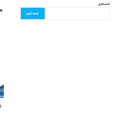
جستجو
م
جستجو
ال