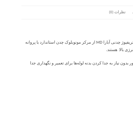
نظرات (0)
پمپ سانتریفیوژ چدنی آبارا MD کاربردهای خانگی،عمرانی و تجاری دارد. پمپ سانتریفیوژ چدنی آبارا MD از مرکز مونوبلوک چدن استاندارد با پروانه
ون نیاز به جدا کردن بدنه لوله‌ها برای تعمیر و نگهداری جدا