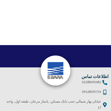
اطلاعات تماس
02188495482
09128095754
خیابان بهار شمالی،جنب بانک مسکن، پاساژ مرجان، طبقه اول، واحد
17