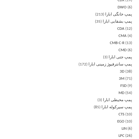
CDX
19
DWO
6
پمپ خانگی ابارا
213
پمپ بشقابی ابارا
35
CDA
12
CMA
4
CMB-C-R
13
CMD
6
پمپ جتی ابارا
3
پمپ سانترفیوژ زمینی ابارا
172
3D
38
3M
71
FSD
9
MD
54
پمپ محیطی ابارا
3
پمپ سیرکوله ابارا
85
CTS
10
EGO
10
LIN
6
LPC
26