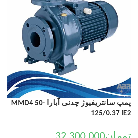
پمپ سانتریفیوژ چدنی آبارا MMD4 50-
125/0.37 IE2
تومان
32,300,000