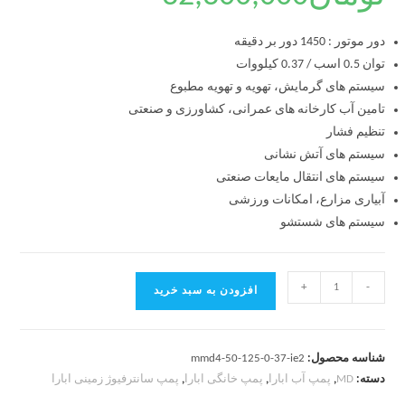
دور موتور : 1450 دور بر دقیقه
توان 0.5 اسب / 0.37 کیلووات
سیستم های گرمایش، تهویه و تهویه مطبوع
تامین آب کارخانه های عمرانی، کشاورزی و صنعتی
تنظیم فشار
سیستم های آتش نشانی
سیستم های انتقال مایعات صنعتی
آبیاری مزارع، امکانات ورزشی
سیستم های شستشو
+
-
افزودن به سبد خرید
شناسه محصول:
mmd4-50-125-0-37-ie2
دسته:
MD
,
پمپ آب ابارا
,
پمپ خانگی ابارا
,
پمپ سانترفیوژ زمینی ابارا