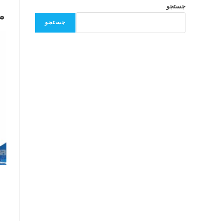
جستجو
م
جستجو