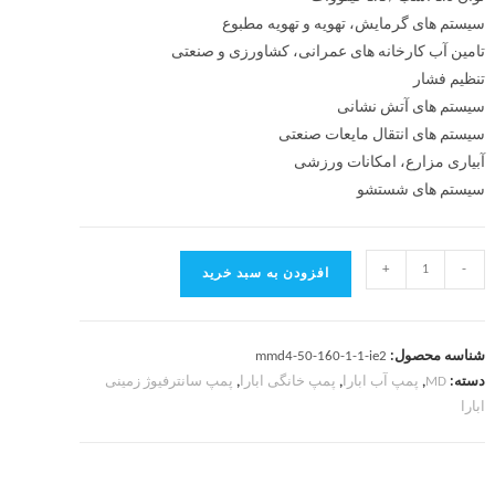
سیستم های گرمایش، تهویه و تهویه مطبوع
تامین آب کارخانه های عمرانی، کشاورزی و صنعتی
تنظیم فشار
سیستم های آتش نشانی
سیستم های انتقال مایعات صنعتی
آبیاری مزارع، امکانات ورزشی
سیستم های شستشو
+
-
افزودن به سبد خرید
شناسه محصول:
mmd4-50-160-1-1-ie2
دسته:
MD
,
پمپ آب ابارا
,
پمپ خانگی ابارا
,
پمپ سانترفیوژ زمینی
ابارا