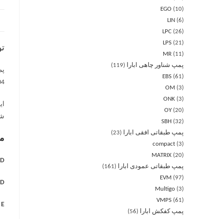
EGO
10
LIN
6
LPC
26
LPS
21
ت
MR
11
پمپ شناور چاهی ابارا
119
EBS
61
AISI 304 برای MD و
OM
3
ONK
3
ای
OY
20
شو
SBH
32
پمپ طبقاتی افقی ابارا
23
مه
compact
3
MATRIX
20
 =
پمپ طبقاتی عمودی ابارا
161
EVM
97
 =
Multigo
3
VMPS
61
E =
پمپ کفکش ابارا
56