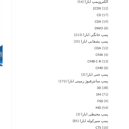
الکتروپمپ ابارا
54
2CDX
12
CD
17
CDX
19
DWO
6
پمپ خانگی ابارا
213
پمپ بشقابی ابارا
35
CDA
12
CMA
4
CMB-C-R
13
CMD
6
پمپ جتی ابارا
3
پمپ سانترفیوژ زمینی ابارا
172
3D
38
3M
71
FSD
9
MD
54
پمپ محیطی ابارا
3
پمپ سیرکوله ابارا
85
CTS
10