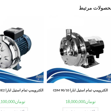
حصولات مرتبط
الکتروپمپ تمام استیل ابارا CDM 90/10
الکتروپمپ تمام استیل ابارا CDX/E 120/12 T IE2
تومان
18,000,000
تومان
,100,000