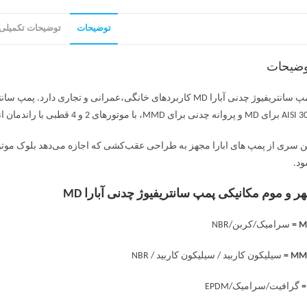
توضیحات
توضیحات تکمیلی
وضیحات
 پروانه چدنی برای MMD، با موتورهای 2 و 4 قطبی با راندمان انرژی بالا هستند.
ن سری از پمپ های ابارا مجهز به طراحی عقب‌کشی که اجازه می‌دهد بلوک موتور بد
د.
ر و موم مکانیکی پمپ سانتریفیوژ چدنی آبارا MD
MD
سرامیک/کربن/NBR
MMD
سیلیکون کاربید / سیلیکون کاربید / NBR
گرافیت/سرامیک/EPDM