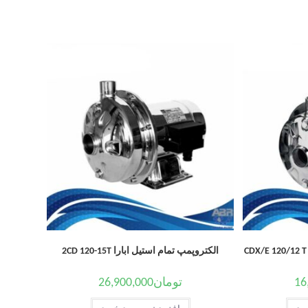
الکتروپمپ تمام استیل ابارا 2CD 120-15T
16
تومان
26,900,000