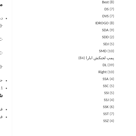
Best
8
مش
DS
7
DVS
7
دم
IDROGO
8
)
-5°C ÷ +90°C
SDA
9
SDD
2
-5°C ÷ +110°C
SDJ
5
SMD
10
-5°C ÷ +120°C
پمپ لجنکش ابارا
84
DL
39
)
-10°C ÷ +130°C
Right
10
SSA
4
حد
SSC
5
.1
SSI
5
شف
SSJ
4
SSK
6
فولاد
SST
7
فولاد
SSZ
4