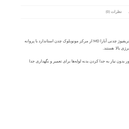
نظرات (0)
پمپ سانتریفیوژ چدنی آبارا MD کاربردهای خانگی،عمرانی و تجاری دارد. پمپ سانتریفیوژ چدنی آبارا MD از مرکز مونوبلوک چدن استاندارد با پروانه
ون نیاز به جدا کردن بدنه لوله‌ها برای تعمیر و نگهداری جدا