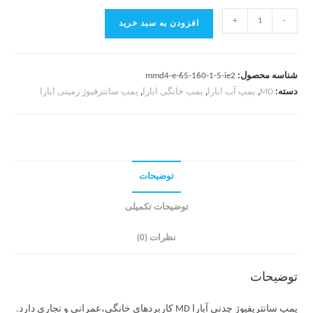
+
-
افزودن به سبد خرید
شناسه محصول:
mmd4-e-65-160-1-5-ie2
دسته:
MD
,
پمپ آب ابارا
,
پمپ خانگی ابارا
,
پمپ سانترفیوژ زمینی ابارا
توضیحات
توضیحات تکمیلی
نظرات (0)
توضیحات
پمپ سانتریفیوژ چدنی آبارا MD کاربردهای خانگی،عمرانی و تجاری دارد.