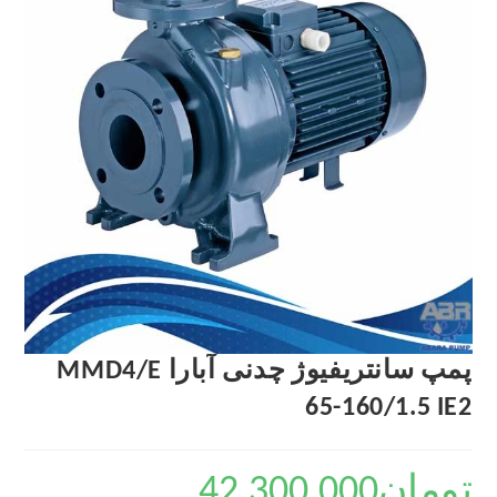
پمپ سانتریفیوژ چدنی آبارا MMD4/E
65-160/1.5 IE2
تومان
42,300,000