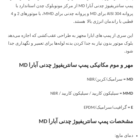
پمپ سانتریفیوژ چدنی آبارا MD از مرکز مونوبلوک چدن استاندارد با
پروانه AISI 304 برای MD و پروانه چدنی برای MMD، با موتورهای 2 و 4
قطبی با راندمان انرژی بالا هستند.
این سری از پمپ های ابارا مجهز به طراحی عقب‌کشی که اجازه می‌دهد
بلوک موتور بدون نیاز به جدا کردن بدنه لوله‌ها برای تعمیر و نگهداری جدا
شود.
مهر و موم مکانیکی پمپ سانتریفیوژ چدنی آبارا MD
MD =
سرامیک/کربن/NBR
MMD =
سیلیکون کاربید / سیلیکون کاربید / NBR
E =
گرافیت/سرامیک/EPDM
مشخصات پمپ سانتریفیوژ چدنی آبارا MD
دمای مایع: