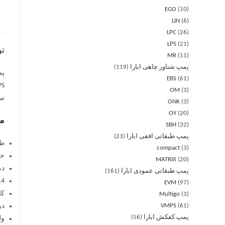
EGO
10
LIN
6
LPC
26
LPS
21
ت
MR
11
پمپ شناور چاهی ابارا
119
EBS
61
OM
3
سان
ONK
3
OY
20
مش
SBH
32
پمپ طبقاتی افقی ابارا
23
ظرفیت
compact
3
حداکثر فشا
MATRIX
20
دما
پمپ طبقاتی عمودی ابارا
161
,4
EVM
97
کل
Multigo
3
61
VMPS
در
پمپ کفکش ابارا
56
ولتاژ: 