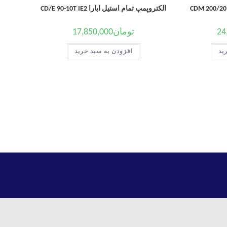
الکتروپمپ تمام استیل ابارا CD/E 90-10T IE2
24
تومان
17,850,000
ید
افزودن به سبد خرید