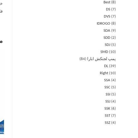
Best
8
DS
7
فا
DVS
7
IDROGO
8
SDA
9
SDD
2
م
SDJ
5
SMD
10
پمپ لجنکش ابارا
84
DL
39
Right
10
SSA
4
SSC
5
SSI
5
SSJ
4
SSK
6
SST
7
SSZ
4