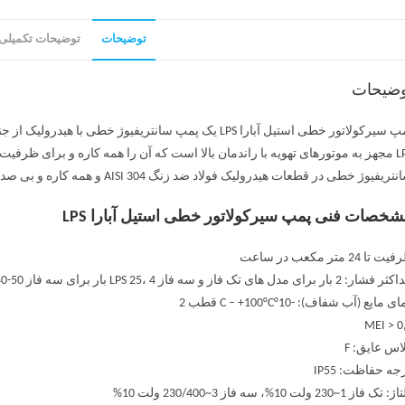
توضیحات
توضیحات تکمیلی
وضیحات
LPS مجهز به موتورهای تهویه با راندمان بالا است که آن را همه کاره و برای ظ
تریفیوژ خطی در قطعات هیدرولیک فولاد ضد زنگ AISI 304 و همه کاره و بی صدا هستند.
خصات فنی پمپ سیرکولاتور خطی استیل آبارا LPS
 تا 24 متر مکعب در ساعت
ر: 2 بار برای مدل های تک فاز و سه فاز LPS 25، 4 بار برای سه فاز LPS 32-40-50
ی مایع (آب شفاف): -10°C – +100°C قطب 2
MEI > 0
اس عایق: F
جه حفاظت: IP55
تک فاز 1~230 ولت 10%، سه فاز 3~230/400 ولت 10%