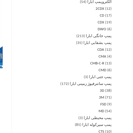
الکتروپمپ ابارا
54
2CDX
12
CD
17
CDX
19
DWO
6
پمپ خانگی ابارا
213
پمپ بشقابی ابارا
35
CDA
12
CMA
4
CMB-C-R
13
CMD
6
پمپ جتی ابارا
3
پمپ سانترفیوژ زمینی ابارا
172
3D
38
3M
71
FSD
9
MD
54
پمپ محیطی ابارا
3
پمپ سیرکوله ابارا
85
CTS
10