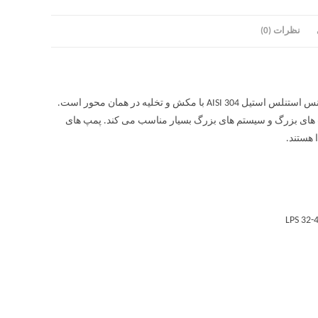
نظرات (0)
پمپ سیرکولاتور خطی استیل آبارا LPS یک پمپ سانتریفیوژ خطی با هیدرولیک از جنس استنلس استیل AISI 304 با مکش و تخلیه در همان محور است.
رفیت های بزرگ و سیستم های بزرگ بسیار مناسب می کند. پمپ های