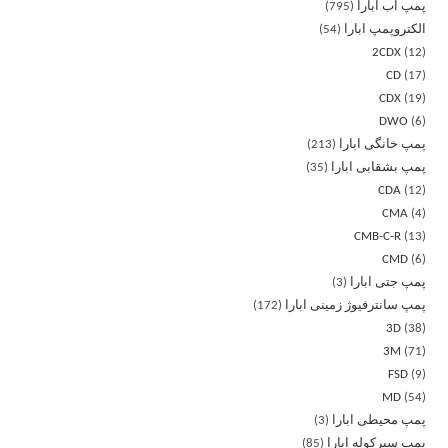
پمپ آب ابارا
795
الکتروپمپ ابارا
54
2CDX
12
CD
17
CDX
19
DWO
6
پمپ خانگی ابارا
213
پمپ بشقابی ابارا
35
CDA
12
CMA
4
CMB-C-R
13
CMD
6
پمپ جتی ابارا
3
پمپ سانترفیوژ زمینی ابارا
172
3D
38
3M
71
FSD
9
MD
54
پمپ محیطی ابارا
3
پمپ سیرکوله ابارا
85