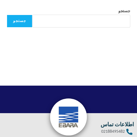
جستجو
جستجو
اطلاعات تماس
02188495482