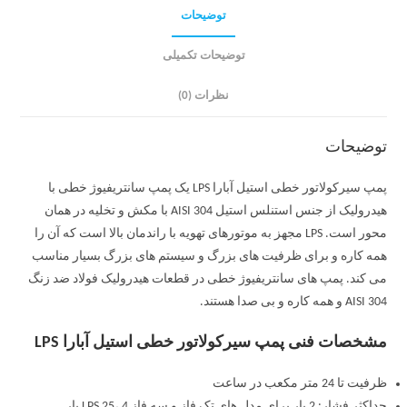
توضیحات
توضیحات تکمیلی
نظرات (0)
توضیحات
پمپ سیرکولاتور خطی استیل آبارا LPS یک پمپ سانتریفیوژ خطی با
هیدرولیک از جنس استنلس استیل AISI 304 با مکش و تخلیه در همان
محور است. LPS مجهز به موتورهای تهویه با راندمان بالا است که آن را
همه کاره و برای ظرفیت های بزرگ و سیستم های بزرگ بسیار مناسب
می کند. پمپ های سانتریفیوژ خطی در قطعات هیدرولیک فولاد ضد زنگ
AISI 304 و همه کاره و بی صدا هستند.
مشخصات فنی پمپ سیرکولاتور خطی استیل آبارا LPS
ظرفیت تا 24 متر مکعب در ساعت
حداکثر فشار: 2 بار برای مدل های تک فاز و سه فاز LPS 25، 4 بار