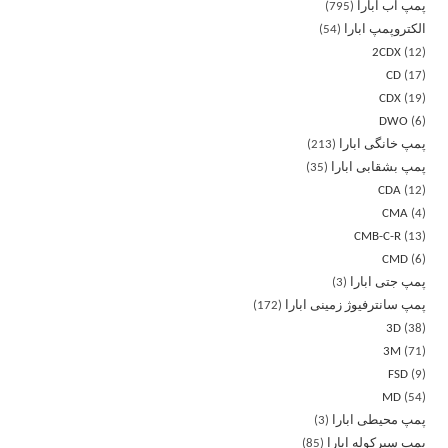
پمپ آب ابارا
795
الکتروپمپ ابارا
54
2CDX
12
CD
17
CDX
19
DWO
6
پمپ خانگی ابارا
213
پمپ بشقابی ابارا
35
CDA
12
CMA
4
CMB-C-R
13
CMD
6
پمپ جتی ابارا
3
پمپ سانترفیوژ زمینی ابارا
172
3D
38
3M
71
FSD
9
MD
54
پمپ محیطی ابارا
3
پمپ سیرکوله ابارا
85