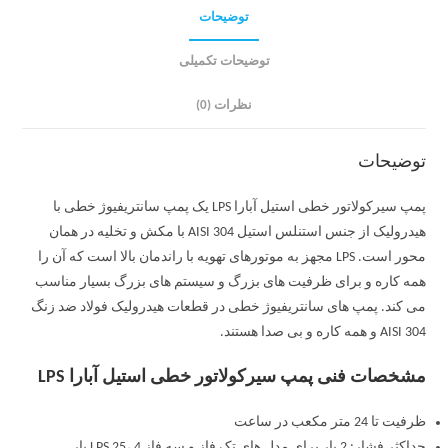
توضیحات
توضیحات تکمیلی
نظرات (0)
توضیحات
پمپ سیرکولاتور خطی استیل آبارا LPS یک پمپ سانتریفیوژ خطی با
هیدرولیک از جنس استنلس استیل AISI 304 با مکش و تخلیه در همان
محور است. LPS مجهز به موتورهای تهویه با راندمان بالا است که آن را
همه کاره و برای ظرفیت های بزرگ و سیستم های بزرگ بسیار مناسب
می کند. پمپ های سانتریفیوژ خطی در قطعات هیدرولیک فولاد ضد زنگ
AISI 304 و همه کاره و بی صدا هستند.
مشخصات فنی پمپ سیرکولاتور خطی استیل آبارا LPS
ظرفیت تا 24 متر مکعب در ساعت
حداکثر فشار: 2 بار برای مدل های تک فاز و سه فاز LPS 25، 4 بار