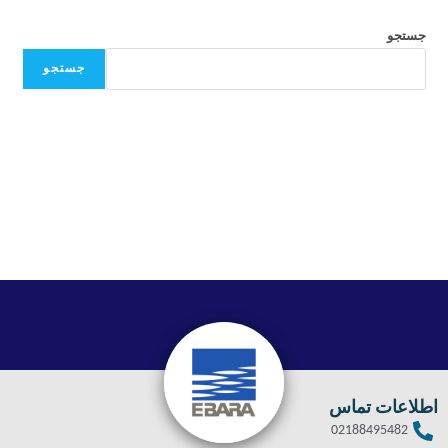
جستجو
جستجو
اطلاعات تماس
02188495482