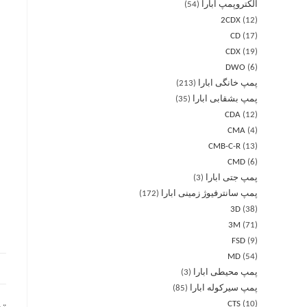
الکتروپمپ ابارا
54
2CDX
12
CD
17
CDX
19
DWO
6
پمپ خانگی ابارا
213
پمپ بشقابی ابارا
35
CDA
12
CMA
4
CMB-C-R
13
CMD
6
پمپ جتی ابارا
3
پمپ سانترفیوژ زمینی ابارا
172
3D
38
3M
71
FSD
9
MD
54
پمپ محیطی ابارا
3
پمپ سیرکوله ابارا
85
CTS
10