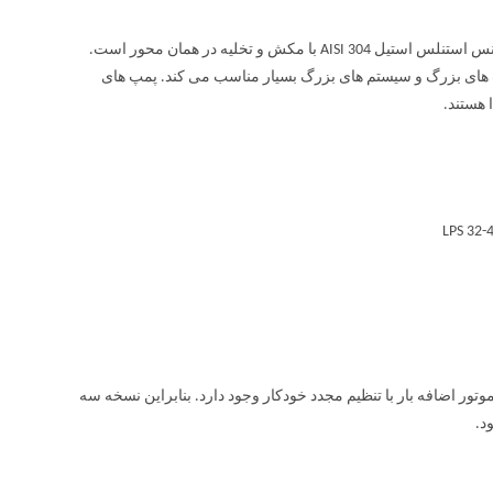
پمپ سیرکولاتور خطی استیل آبارا LPS یک پمپ سانتریفیوژ خطی با هیدرولیک از جنس استنلس استیل AISI 304 با مکش و تخلیه در همان محور است.
رفیت های بزرگ و سیستم های بزرگ بسیار مناسب می کند. پمپ های
استیل آبارا LPS ساخته شده در محافظ موتور اضافه بار با تنظیم مجدد خودکار وجود دارد. بنابراین نسخه سه
د.