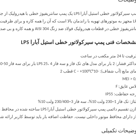
وضیحات
LPS مجهز به موتورهای تهویه با راندمان بالا است که آن را همه کاره و برای ظ
تریفیوژ خطی در قطعات هیدرولیک فولاد ضد زنگ AISI 304 و همه کاره و بی صدا هستند.
خصات فنی پمپ سیرکولاتور خطی استیل آبارا LPS
 تا 24 متر مکعب در ساعت
ر: 2 بار برای مدل های تک فاز و سه فاز LPS 25، 4 بار برای سه فاز LPS 32-40-50
ی مایع (آب شفاف): -10°C – +100°C قطب 2
MEI > 0
اس عایق: F
جه حفاظت: IP55
تک فاز 1~230 ولت 10%، سه فاز 3~230/400 ولت 10%
خازن تقسیم دائمی پمپ سیرکولاتور خطی 
ز دارای محافظ موتور داخلی نیست. حفاظت اضافه بار باید توسط کاربر ارائه شو
ضیحات تکمیلی