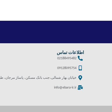
اطلاعات تماس
02188495482
09128095754
خیابان بهار شمالی،جنب بانک مسکن، پاساژ مرجان، طبقه 
info@ebara-ir.ir