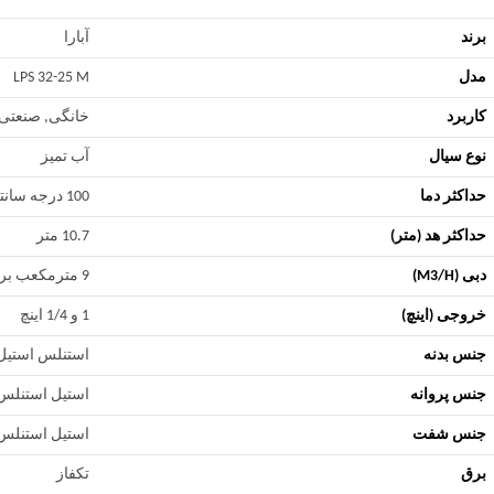
برند
آبارا
مدل
LPS 32-25 M
کاربرد
خانگی, صنعتی
نوع سیال
آب تمیز
حداکثر دما
100 درجه سانتی گراد
حداکثر هد (متر)
10.7 متر
دبی (M3/H)
9 مترمکعب بر ساعت
خروجی (اینچ)
1 و 1/4 اینچ
جنس بدنه
استنلس استیل 04
جنس پروانه
استیل استنلس 04
جنس شفت
استیل استنلس 04
برق
تکفاز