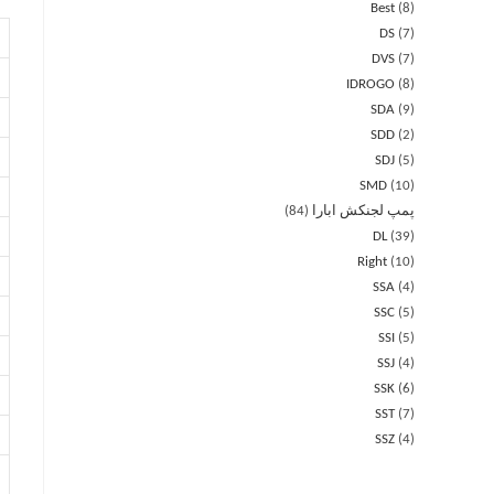
Best
8
DS
7
DVS
7
IDROGO
8
SDA
9
SDD
2
SDJ
5
SMD
10
پمپ لجنکش ابارا
84
DL
39
Right
10
SSA
4
SSC
5
SSI
5
SSJ
4
SSK
6
SST
7
SSZ
4