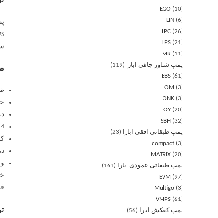
ت
EGO
10
LIN
6
LPC
26
LPS
21
سان
MR
11
پمپ شناور چاهی ابارا
119
مش
EBS
61
OM
3
ظرفیت
ONK
3
حداکثر فشا
OY
20
دما
SBH
32
,4
پمپ طبقاتی افقی ابارا
23
کل
compact
3
در
MATRIX
20
ولتاژ: 
پمپ طبقاتی عمودی ابارا
161
EVM
97
فا
Multigo
3
VMPS
61
تو
پمپ کفکش ابارا
56