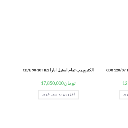
الکتروپمپ تمام استیل ابارا CD/E 90-10T IE2
12
تومان
17,850,000
ید
افزودن به سبد خرید