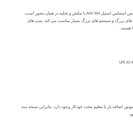
پمپ سیرکولاتور خطی استیل آبارا LPS یک پمپ سانتریفیوژ خطی با هیدرولیک از جنس استنلس استیل AISI 304 با مکش و تخلیه در همان محور است.
رفیت های بزرگ و سیستم های بزرگ بسیار مناسب می کند. پمپ های
استیل آبارا LPS ساخته شده در محافظ موتور اضافه بار با تنظیم مجدد خودکار وجود دارد. بنابراین نسخه سه
د.