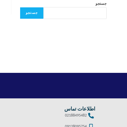
جستجو
جستجو
اطلاعات تماس
02188495482
09128095754