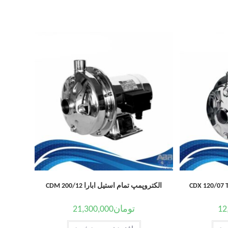
الکتروپمپ تمام استیل ابارا CDM 200/12
12
تومان
21,300,000