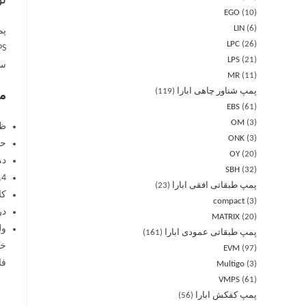
ت
EGO
10
LIN
6
LPC
26
LPS
21
سان
MR
11
پمپ شناور چاهی ابارا
119
مش
EBS
61
OM
3
ظرفیت
ONK
3
حداکثر فشا
OY
20
دما
SBH
32
,4
پمپ طبقاتی افقی ابارا
23
کل
compact
3
در
MATRIX
20
ولتاژ: 
پمپ طبقاتی عمودی ابارا
161
EVM
97
فا
Multigo
3
VMPS
61
پمپ کفکش ابارا
56