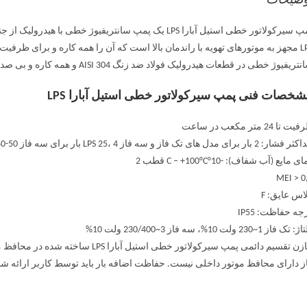
وضیحات
LPS مجهز به موتورهای تهویه با راندمان بالا است که آن را همه کاره و برای ظ
تریفیوژ خطی در قطعات هیدرولیک فولاد ضد زنگ AISI 304 و همه کاره و بی صدا هستند.
خصات فنی پمپ سیرکولاتور خطی استیل آبارا LPS
 تا 24 متر مکعب در ساعت
ر: 2 بار برای مدل های تک فاز و سه فاز LPS 25، 4 بار برای سه فاز LPS 32-40-50
ی مایع (آب شفاف): -10°C – +100°C قطب 2
MEI > 0
اس عایق: F
جه حفاظت: IP55
تک فاز 1~230 ولت 10%، سه فاز 3~230/400 ولت 10%
خازن تقسیم دائمی پمپ سیرکولاتور خطی 
ز دارای محافظ موتور داخلی نیست. حفاظت اضافه بار باید توسط کاربر ارائه شو