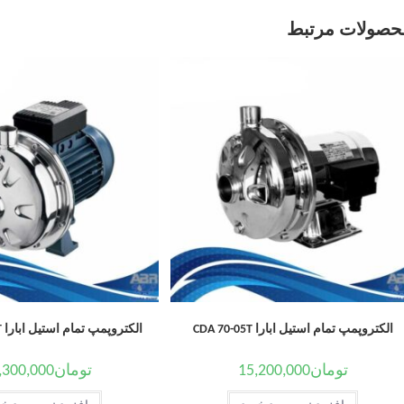
حصولات مرتبط
الکتروپمپ تمام استیل ابارا CDA 70-05T
الکتروپمپ تمام استیل ابارا CDX 120/07 T
تومان
15,200,000
تومان
,300,000