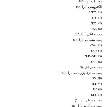
پمپ آب ابارا
795
الکتروپمپ ابارا
54
2CDX
12
CD
17
CDX
19
DWO
6
پمپ خانگی ابارا
213
پمپ بشقابی ابارا
35
CDA
12
CMA
4
CMB-C-R
13
CMD
6
پمپ جتی ابارا
3
پمپ سانترفیوژ زمینی ابارا
172
3D
38
3M
71
FSD
9
MD
54
پمپ محیطی ابارا
3
پمپ سیرکوله ابارا
85