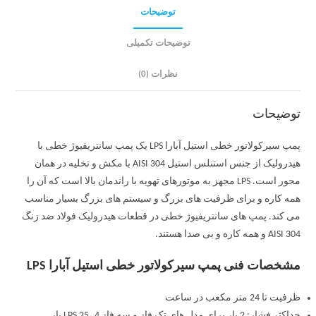
توضیحات
توضیحات تکمیلی
نظرات (0)
توضیحات
پمپ سیرکولاتور خطی استیل آبارا LPS یک پمپ سانتریفیوژ خطی با
هیدرولیک از جنس استنلس استیل AISI 304 با مکش و تخلیه در همان
محور است. LPS مجهز به موتورهای تهویه با راندمان بالا است که آن را
همه کاره و برای ظرفیت های بزرگ و سیستم های بزرگ بسیار مناسب
می کند. پمپ های سانتریفیوژ خطی در قطعات هیدرولیک فولاد ضد زنگ
AISI 304 و همه کاره و بی صدا هستند.
مشخصات فنی پمپ سیرکولاتور خطی استیل آبارا LPS
ظرفیت تا 24 متر مکعب در ساعت
حداکثر فشار: 2 بار برای مدل های تک فاز و سه فاز LPS 25، 4 بار