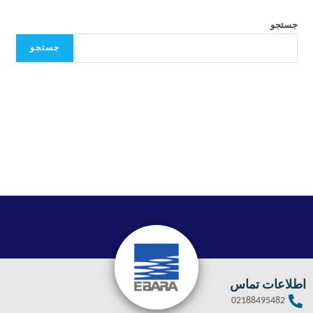
جستجو
جستجو
اطلاعات تماس
02188495482