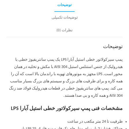
توضیحات
توضیحات تکمیلی
نظرات (0)
توضیحات
پمپ سیرکولاتور خطی استیل آبارا LPS یک پمپ سانتریفیوژ خطی با
هیدرولیک از جنس استنلس استیل AISI 304 با مکش و تخلیه در همان
محور است. LPS مجهز به موتورهای تهویه با راندمان بالا است که آن را
همه کاره و برای ظرفیت های بزرگ و سیستم های بزرگ بسیار مناسب
می کند. پمپ های سانتریفیوژ خطی در قطعات هیدرولیک فولاد ضد زنگ
AISI 304 و همه کاره و بی صدا هستند.
مشخصات فنی پمپ سیرکولاتور خطی استیل آبارا LPS
ظرفیت تا 24 متر مکعب در ساعت
حداکثر فشار: 2 بار برای مدل های تک فاز و سه فاز LPS 25، 4 بار