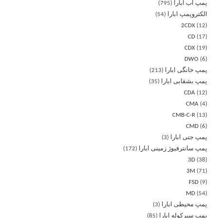
پمپ آب ابارا
795
الکتروپمپ ابارا
54
2CDX
12
CD
17
CDX
19
DWO
6
پمپ خانگی ابارا
213
پمپ بشقابی ابارا
35
CDA
12
CMA
4
CMB-C-R
13
CMD
6
پمپ جتی ابارا
3
پمپ سانترفیوژ زمینی ابارا
172
3D
38
3M
71
FSD
9
MD
54
پمپ محیطی ابارا
3
پمپ سیرکوله ابارا
85