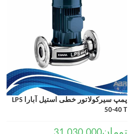
پمپ سیرکولاتور خطی استیل آبارا LPS
50-40 T
تومان
31,030,000