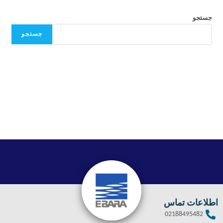
جستجو
جستجو
اطلاعات تماس
02188495482